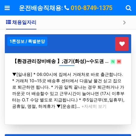
기
메뉴
운전배송직채용:
010-8749-1375
채용일자리
1톤정보 / 특별분양
【환경관리장비배송 】;경기(화성)~수도권 …
N
H
▼[일내용] * 06:00시에 집에서 거래처로 바로 출근합니다.
* 거래처 10~15곳 배송후 센터에서 다음날 물건 싣고 집으
로 퇴근하면 됩니다. * 가끔 일찍 끝나는 경우 퇴근하거나 가
까운곳 더 배송할수 있고 근무시간이 늘어나면 (17시 이후부
터는 O.T 수당 별도로 지급됩니다.) * 주5일근무(토,일휴무),
공휴일, 명절, 하계휴가 ▼[운송료]…
+자세히 보기