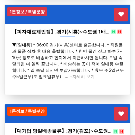
1톤정보 / 특별분양
【피자재료체인점】;경기(시흥)~수도권 1배…
N
H
▼[일내용] * 06:00 경기(시흥)센터로 출근합니다. * 직원들
과 물품 상차 후 배송 출발합니다. * 한번 물건 싣고 하루 7~
10곳 정도로 배송하고 현지에서 퇴근하시면 됩니다. * 일 숙
달되면 더 일찍 끝납니다. * 배송하는 곳이 적어 일내용 수월
합니다. * 일 숙달 되시면 투잡가능합니다. * 휴무 주5일근무
주5일근무(토,일요일휴무) , …
+자세히 보기
1톤정보 / 특별분양
【대기업 당일배송물류】;경기(김포)~수도권…
N
H