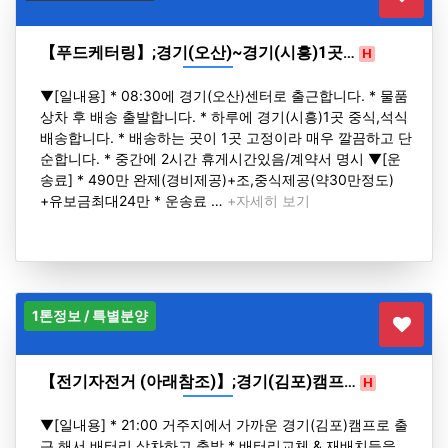
【푸드케터링】;경기(오산)~경기(시흥)1곳…
H
▼[일내용] * 08:30에 경기(오산)센터로 출근합니다. * 물품
상차 후 배송 출발합니다. * 하루에 경기(시흥)1곳 중식,석식
배송합니다. * 배송하는 곳이 1곳 고정이라 매우 깔끔하고 단
순합니다. * 중간에 2시간 휴게시간있음/계약서 명시 ▼[운
송료] * 490만 완제(경비제공)+조,중식제공(약30만정도)
+유보금최대24만 * 운송료 …
+자세히 보기
1톤정보 / 특별분양
【전기자전거 (아래참조)】;경기(김포)캠프…
H
▼[일내용] * 21:00 거주지에서 가까운 경기(김포)캠프로 출
근 해서 배터리 상차하고 출발 * 배터리교체 & 재배치등을