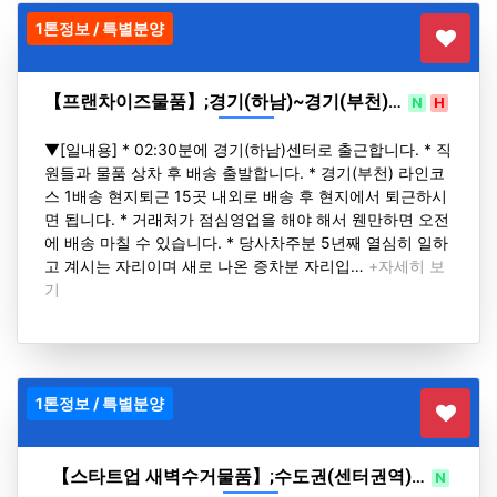
1톤정보 / 특별분양
【프랜차이즈물품】;경기(하남)~경기(부천)…
N
H
▼[일내용] * 02:30분에 경기(하남)센터로 출근합니다. * 직
원들과 물품 상차 후 배송 출발합니다. * 경기(부천) 라인코
스 1배송 현지퇴근 15곳 내외로 배송 후 현지에서 퇴근하시
면 됩니다. * 거래처가 점심영업을 해야 해서 웬만하면 오전
에 배송 마칠 수 있습니다. * 당사차주분 5년째 열심히 일하
고 계시는 자리이며 새로 나온 증차분 자리입…
+자세히 보
기
1톤정보 / 특별분양
【스타트업 새벽수거물품】;수도권(센터권역)…
N