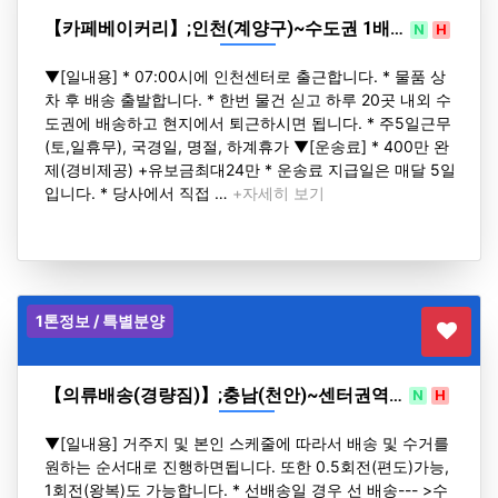
【카페베이커리】;인천(계양구)~수도권 1배…
N
H
▼[일내용] * 07:00시에 인천센터로 출근합니다. * 물품 상
차 후 배송 출발합니다. * 한번 물건 싣고 하루 20곳 내외 수
도권에 배송하고 현지에서 퇴근하시면 됩니다. * 주5일근무
(토,일휴무), 국경일, 명절, 하계휴가 ▼[운송료] * 400만 완
제(경비제공) +유보금최대24만 * 운송료 지급일은 매달 5일
입니다. * 당사에서 직접 …
+자세히 보기
1톤정보 / 특별분양
【의류배송(경량짐)】;충남(천안)~센터권역…
N
H
▼[일내용] 거주지 및 본인 스케줄에 따라서 배송 및 수거를
원하는 순서대로 진행하면됩니다. 또한 0.5회전(편도)가능,
1회전(왕복)도 가능합니다. * 선배송일 경우 선 배송--- >수