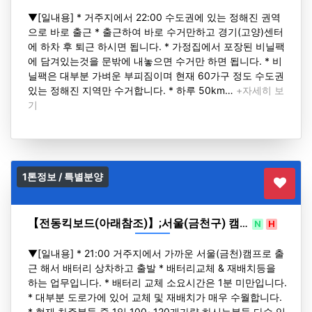
H
▼[일내용] * 거주지에서 22:00 수도권에 있는 정해진 권역
으로 바로 출근 * 출근하여 바로 수거만하고 경기(고양)센터
에 하차 후 퇴근 하시면 됩니다. * 가정집에서 포장된 비닐팩
에 담겨있는것을 문밖에 내놓으면 수거만 하면 됩니다. * 비
닐팩은 대부분 가벼운 부피짐이며 현재 60가구 정도 수도권
있는 정해진 지역만 수거합니다. * 하루 50km…
+자세히 보
기
1톤정보 / 특별분양
【전동킥보드(아래참조)】;서울(금천구) 캠…
N
H
▼[일내용] * 21:00 거주지에서 가까운 서울(금천)캠프로 출
근 해서 배터리 상차하고 출발 * 배터리교체 & 재배치등을
하는 업무입니다. * 배터리 교체 소요시간은 1분 미만입니다.
* 대부분 도로가에 있어 교체 및 재배치가 매우 수월합니다.
* 현재 차주분들 중 1일 100~120개가량 하시는분들 다수 있