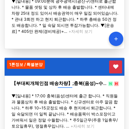
▼[일내용] * 09:00분에 광주광역시(광산구)센터로 출근합
니다. * 물품 셋팅 및 상차 후 배송 출발합니다. * 센터내에
차량 25대 정도 있어서 배송권역이 매우 밀집 되어있습니다.
* 관내 3회전 하고 현지 퇴근합니다. * 하루 총배송 50건 정
도 배송합니다. * 일 숙달 되시면 투잡가능합니다. ▼[운송
료] * 405만 완제(경비제공)+…
+자세히 보기
+
1톤정보 / 특별분양
【부대찌개체인점 배송차량】;충북(음성)~수…
N
H
▼[일내용] * 17:00 충북(음성)센터에 출근 합니다. * 직원들
과 물품상차 후 배송 출발합니다. * 신규센터로 아주 깔끔 합
니다. * 하루 10~15곳정도 배송 후 현지에서 퇴근합니다. *
일 숙달되면 더 일찍 끝납니다. * 배송품목이 박스포장이고
가벼워서 일은 정말 수월합니다. * 주5일근무(주중 1일휴무/
토요일휴무), 명절휴무입니다. …
+자세히 보기