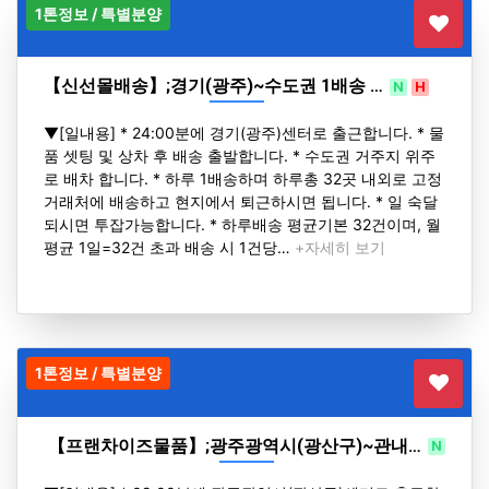
1톤정보 / 특별분양
【신선몰배송】;경기(광주)~수도권 1배송 …
N
H
▼[일내용] * 24:00분에 경기(광주)센터로 출근합니다. * 물
품 셋팅 및 상차 후 배송 출발합니다. * 수도권 거주지 위주
로 배차 합니다. * 하루 1배송하며 하루총 32곳 내외로 고정
거래처에 배송하고 현지에서 퇴근하시면 됩니다. * 일 숙달
되시면 투잡가능합니다. * 하루배송 평균기본 32건이며, 월
평균 1일=32건 초과 배송 시 1건당…
+자세히 보기
1톤정보 / 특별분양
【프랜차이즈물품】;광주광역시(광산구)~관내…
N
H