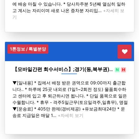
에 배송 마칠 수 있습니다. * 당사차주분 5년째 열심히 일하
고 계시는 자리이며 새로 나온 증차분 자리입…
+자세히 보
기
1톤정보 / 특별분양
【모바일간편 회수서비스】;경기(동,북부권)…
N
H
▼[일내용] * 집에서 배정 받은 권역으로 09:00까지 출근합
니다.. * 하루에 25곳 내외로 (1일1~2회전 정도) 물품회수하
고 센터에 입고 후 퇴근하시면 됩니다. * 단일 품목으로 일은
수월합니다. * 휴무 - 격주5일근무(토요일격주,일휴무), 명절
▼[운송료] * 405만 완제(경비제공) +유보금최대24만 * 운
송료 지급일은 매달 1…
+자세히 보기