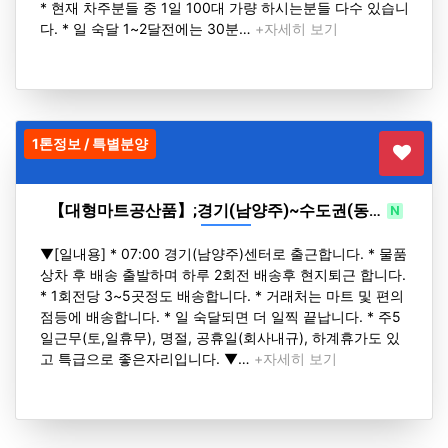
* 현재 차주분들 중 1일 100대 가량 하시는분들 다수 있습니
다. * 일 숙달 1~2달전에는 30분…
+자세히 보기
1톤정보 / 특별분양
【대형마트공산품】;경기(남양주)~수도권(동…
N
H
▼[일내용] * 07:00 경기(남양주)센터로 출근합니다. * 물품
상차 후 배송 출발하며 하루 2회전 배송후 현지퇴근 합니다.
* 1회전당 3~5곳정도 배송합니다. * 거래처는 마트 및 편의
점등에 배송합니다. * 일 숙달되면 더 일찍 끝납니다. * 주5
일근무(토,일휴무), 명절, 공휴일(회사내규), 하계휴가도 있
고 특급으로 좋은자리입니다. ▼…
+자세히 보기