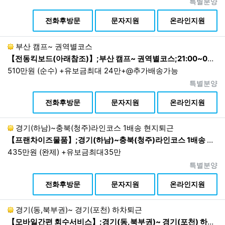
진행상태
특별분양
상
전화후방문
문자지원
온라인지원
부산 캠프~ 권역별코스
【전동킥보드(아래참조)】;부산 캠프~ 권역별코스;21:00~03:00
510만원 (순수) +유보금최대 24만+@추가배송가능
진행상태
특별분양
상
전화후방문
문자지원
온라인지원
경기(하남)~충북(청주)라인코스 1배송 현지퇴근
【프랜차이즈물품】;경기(하남)~충북(청주)라인코스 1배송 현지퇴근;02:30~12:00 1배송 현지퇴근
435만원 (완제) +유보금최대35만
진행상태
특별분양
상
전화후방문
문자지원
온라인지원
경기(동,북부권)~ 경기(포천) 하차퇴근
【모바일간편 회수서비스】;경기(동,북부권)~ 경기(포천) 하차퇴근; 09:00~17:00 하차후퇴근 (아래참조)