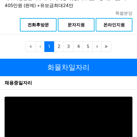
405만원 (완제) +유보금최대24만
진행상태
특별분양
상
전화후방문
문자지원
온라인지원
(current)
(next)
(last)
1
2
3
4
5
화물차일자리
채용중일자리