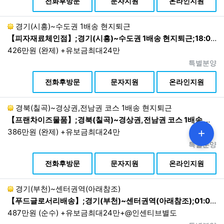
전화후방문
문자지원
온라인지원
경기(시흥)~수도권 1배송 현지퇴근
【피자재료체인점】;경기(시흥)~수도권 1배송 현지퇴근;18:00~02:00 1배송 현지퇴근
426만원 (완제) +유보금최대24만
진행상태
특별분양
상
전화후방문
문자지원
온라인지원
경북(칠곡)~경상권,전남권 코스 1배송 현지퇴근
【프랜차이즈물품】;경북(칠곡)~경상권,전남권 코스 1배송 현지퇴근; 07:00~16:00 현지퇴근 1배송 현지퇴근
+
386만원 (완제) +유보금최대24만
진행상태
특별분양
상
전화후방문
문자지원
온라인지원
경기(부천)~센터권역(아래참조)
【푸드글로서리배송】;경기(부천)~센터권역(아래참조);01:00~08:00 1배송 현지퇴근
487만원 (순수) +유보금최대24만+@인센티브별도