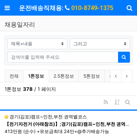
기
메뉴
운전배송직채용:
010-8749-1375
채용일자리
검색대상
검색어
검색
채용일자리 분류 목록
현재 분류
이전 분류
다음
전체
1톤정보
2.5톤정보
5톤정보
8톤이상
1톤정보
378
/ 1 페이지
RSS
게시물 
게시
경기(김포)캠프~인천,부천 권역별코스
【전기자전거 (아래참조)】;경기(김포)캠프~인천,부천 권역별코스;10:00~17:00
413만원 (순수) +유보금최대 24만+@추가배송가능