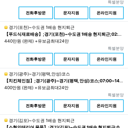
진행상태
특별분양
상
전화후방문
문자지원
온라인지원
경기(포천)~수도권 1배송 현지퇴근
【푸드식재료배송】;경기(포천)~수도권 1배송 현지퇴근;02:00~13:00 1배송 현지퇴근
440만원 (완제) +유보금최대24만
진행상태
특별분양
상
전화후방문
문자지원
온라인지원
경기(광주)~경기(평택,안성)코스
【치킨체인점】;경기(광주)~경기(평택,안성)코스;07:00~14(15):00 1배송 현지퇴근
400만원 (완제) +유보금최대24만
진행상태
특별분양
상
전화후방문
문자지원
온라인지원
경기(김포)~수도권 1배송 현지퇴근
【소형인테리어 물품】;경기(김포)~수도권 1배송 현지퇴근;06:00~15:00 1배송 현지퇴근