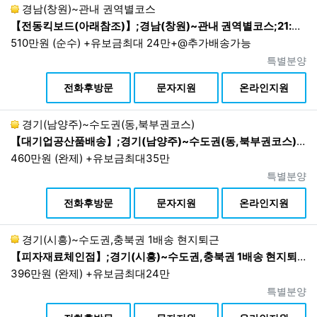
경남(창원)~관내 권역별코스
【전동킥보드(아래참조)】;경남(창원)~관내 권역별코스;21:00~03:00
510만원 (순수) +유보금최대 24만+@추가배송가능
진행상태
특별분양
상
전화후방문
문자지원
온라인지원
경기(남양주)~수도권(동,북부권코스)
【대기업공산품배송】;경기(남양주)~수도권(동,북부권코스);07:00~16:00 현지퇴근
460만원 (완제) +유보금최대35만
진행상태
특별분양
상
전화후방문
문자지원
온라인지원
경기(시흥)~수도권,충북권 1배송 현지퇴근
【피자재료체인점】;경기(시흥)~수도권,충북권 1배송 현지퇴근;06:00~14:00 1배송 현지퇴근
396만원 (완제) +유보금최대24만
진행상태
특별분양
상