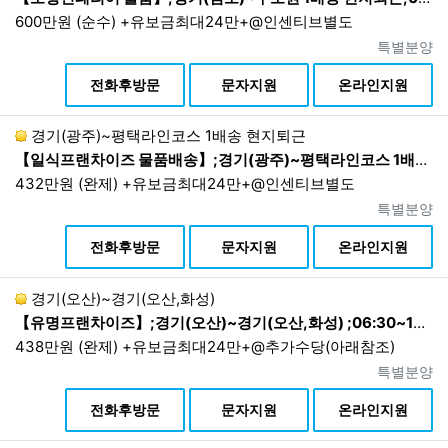
600만원 (순수) +유보금최대24만+@인센티브별도
진행상태
특별분양
상
전화후방문
문자지원
온라인지원
경기(광주)~평택라인코스 1배송 현지퇴근
【일식프랜차이즈 물품배송】;경기(광주)~평택라인코스 1배송 현지퇴근;23:00~07:00 1배송 현지퇴근
432만원 (완제) +유보금최대24만+@인센티브별도
진행상태
특별분양
상
전화후방문
문자지원
온라인지원
경기(오산)~경기(오산,화성)
【유명프랜차이즈】;경기(오산)~경기(오산,화성) ;06:30~15:30 상차후 퇴근
438만원 (완제) +유보금최대24만+@추가수당(아래참조)
진행상태
특별분양
상
전화후방문
문자지원
온라인지원