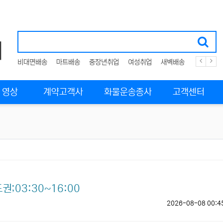
비대면배송
마트배송
중장년취업
여성취업
새벽배송
화물운송
영상
계약고객사
화물운송종사
고객센터
;03:30~16:00
2026-08-08 00:4