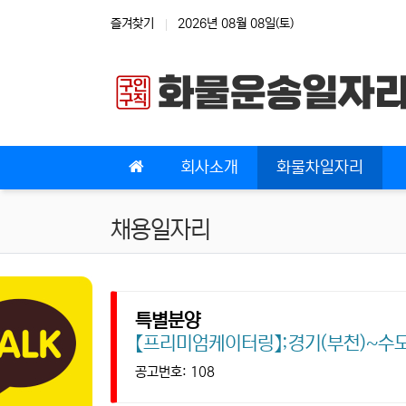
상단 네비
즐겨찾기
2026년 08월 08일(토)
메인 메뉴
회사소개
화물차일자리
채용일자리
특별분양
【프리미엄케이터링】;경기(부천)~수도권
공고번호: 108