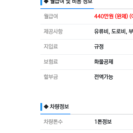
◆ 월급여 및 비용 정보
월급여
440만원 (완제)
제공사항
유류비, 도로비, 
지입료
규정
보험료
화물공제
할부금
전액가능
◆ 차량정보
차량톤수
1톤정보