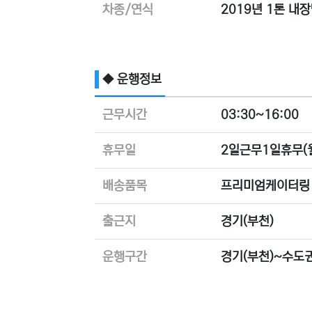
차종/연식
2019년 1톤 내
◆ 운행정보
근무시간
03:30~16:00
휴무일
2일근무1일휴무(
배송품목
프리미엄케이터링
출근지
경기(부천)
운행구간
경기(부천)~수도