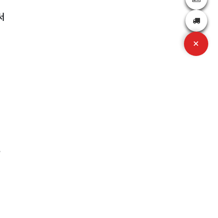
서
+
,