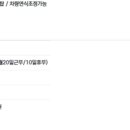
장탑 / 차량연식조정가능
월20일근무/10일휴무)
권