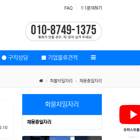
FAQ
1:1문의하기
운전배송직
● 구직상담
■ 기업물류견적
화물차일자리
채용중일자리
화물차일자리
채용중일자리
5:10