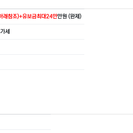
 (아래참조)+유보금최대24만
만원 (완제)
부가세