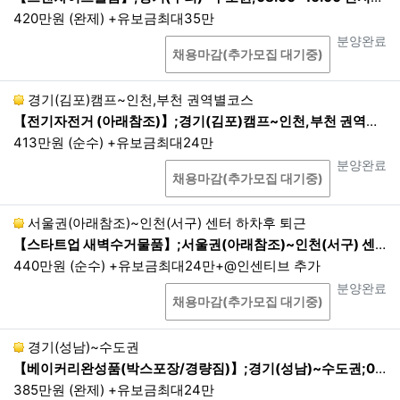
420만원 (완제) +유보금최대35만
5년
상담
진행상태
분양완료
제4조. 개인정보의 제3자 제공
채용마감(추가모집 대기중)
1.
회사는 이용자의 개인정보를 원칙적으로 외부에 제
경기(김포)캠프~인천,부천 권역별코스
공하지 않습니다. 다만, 아래 각 호와 같이 법률에 특
【전기자전거 (아래참조)】;경기(김포)캠프~인천,부천 권역별코스;10:00~17:00
별한 규정이 있는 경우나 법령상 의무를 준수하기 위
413만원 (순수) +유보금최대24만
해 불가피한 경우에는 예외로 합니다. 회사는 개인정
상담
진행상태
분양완료
보를 목적 외로 제3자에게 제공할 때에는 개인정보를
채용마감(추가모집 대기중)
제공받는 자가 개인정보를 안전하게 처리하도록 이용
목적, 이용방법 등에 일정한 제한을 가하거나 안정성
서울권(아래참조)~인천(서구) 센터 하차후 퇴근
확보를 위해 필요한 조치를 마련하도록 요청합니다.
【스타트업 새벽수거물품】;서울권(아래참조)~인천(서구) 센터 하차후 퇴근;22:00~05:00
①
이용자들이 사전에 동의한 경우
440만원 (순수) +유보금최대24만+@인센티브 추가
②
정보통신망법, 전기통신사업법, 신용정
상담
진행상태
분양완료
보의 이용 및 보호에 관한 법률 등에서의 다
채용마감(추가모집 대기중)
른 법령에 근거규정이 있는 경우
③
통계 작성, 학술연구, 시장 조사, 정보 제
경기(성남)~수도권
공 및 공지 안내 메일 발송의 경우로서 특정
【베이커리완성품(박스포장/경량짐)】;경기(성남)~수도권;07:00~12:00 현지퇴근
개인을 식별할 수 없는 형태로 제공되는 경
385만원 (완제) +유보금최대24만