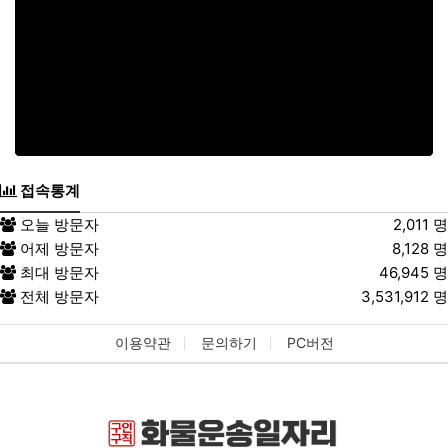
제6조. 이용자 및 법정대리인의 권리와
그 행사방법
1.
이용자는 회사에 대하여 언제든지 개인정보 수집이
용제공 등의 동의를 철회할 수 있습니다. 동의 철회
시 회사는 지체 없이 수집된 개인정보를 파기하는 등
필요한 조치를 취합니다.
접속통계
2.
이용자는 회사에 대하여 본인에 관한 다음 각호의
사항에 대해 열람, 제공, 정정을 요구할 수 있습니다.
오늘 방문자
2,011 명
어제 방문자
8,128 명
①
회사이 가지고 있는 이용자의 개인정보
최대 방문자
46,945 명
②
이용자 개인정보의 이용 및 제3자 제공
전체 방문자
3,531,912 명
현황
③
회사에 개인정보 수집 이용 제공 등의 동
이용약관
문의하기
PC버전
의를 한 현황
3.
이용자가 개인정보의 오류 등에 대한 정정 또는 삭
제를 요구한 경우에는 회사는 정정 또는 삭제를 완료
할 때까지 당해 개인정보를 이용하거나 제공하지 않