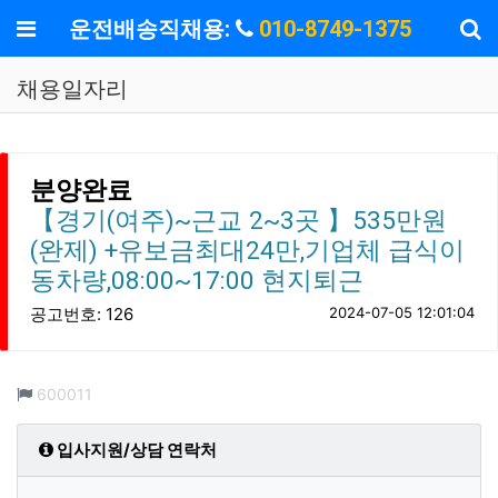
기
메뉴
운전배송직채용:
010-8749-1375
채용일자리
분양완료
【경기(여주)~근교 2~3곳 】535만원
(완제) +유보금최대24만,기업체 급식이
동차량,08:00~17:00 현지퇴근
공고번호: 126
2024-07-05 12:01:04
컨텐츠 정보
조회
600011
입사지원/상담 연락처