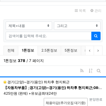
제2조. 수집하는 개인정보의 항목 및
관련자료
수집 방법
목록
관리
수집하는 개인정보의 항목
검색대상
① 폼메일 문의
[필수항목] 이름, 이메일, 휴대전화번호
검색어
검색
② 서비스 이용 또는 업무처리과정에서 자동으로 생성되어
채용일자리 분류 목록
수집되는 정보
현재 분류
이전 분류
다음
전체
1톤정보
2.5톤정보
5톤정보
8톤이상
[필수항목] 접속 IP 정보, 쿠키(Cookie), 서비스 이용 기
록, 접속 로그
1톤정보
378
/ 7 페이지
[선택항목] 고객만족도 설문조사에 의한 항목별 응답기
록
RSS
게시물 
③ 기타
게시
경기(고양)~경기(용인) 하차후 현지퇴근
부가서비스 및 맞춤서비스 이용 시 또는 이벤
【자동차부품】;경기(고양)~경기(용인) 하차후 현지퇴근;08:00~16:30 1배송 현지퇴근
트 응모과정에서 회원가입 시 수집하지 않았던
개인정보를 추가로 수집할 때에 회사는 해당
425만원 (완제) +유보금최대24만
항목을 이용자들에게 고지하고 별도로 동의를
상담
진행상태
분양완료
채용마감(추가모집 대기중)
받아 업무를 처리합니다.