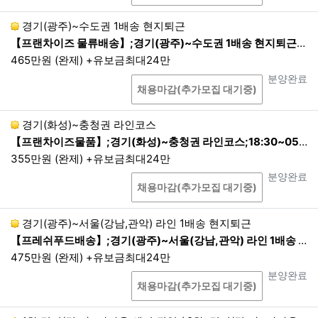
개인정보의 수집방법
경기(광주)~수도권 1배송 현지퇴근
【프랜차이즈 물류배송】;경기(광주)~수도권 1배송 현지퇴근;24:00~07:00 1배송 현지퇴근
홈페이지, 상담게시판을 통한 회원가입 등 온라인
465만원 (완제) +유보금최대24만
상에서의 수집, 전화, 회사 내에서의 서면 양식 신
상담
진행상태
분양완료
청서 등을 통한 오프라인에서의 수집, 이메일, 이
채용마감(추가모집 대기중)
벤트 응모 등을 통한 수집
본인확인기관 또는 제휴사로부터 제공 등
경기(화성)~충청권 라인코스
생성정보 수집 툴을 통한 수집
【프랜차이즈물품】;경기(화성)~충청권 라인코스;18:30~05:00 현지퇴근
355만원 (완제) +유보금최대24만
상담
진행상태
분양완료
제3조. 개인정보의 보유 및 이용 기간
채용마감(추가모집 대기중)
1.
회사는 이용자로부터 개인정보 수집 시에, 동의 받
경기(광주)~서울(강남,관악) 라인 1배송 현지퇴근
은 기간 내에서 개인정보를 보유 및 이용합니다. 다
만, 관계 법령의 규정에 따라 보존할 필요성이 있는
【프레쉬푸드배송】;경기(광주)~서울(강남,관악) 라인 1배송 현지퇴근;24:00~07:00 1배송 현지퇴근
경우에는 관계법령에 따라 보존합니다.
475만원 (완제) +유보금최대24만
2.
회원의 경우 개인정보의 보유 및 이용 기간은 서비
상담
진행상태
분양완료
채용마감(추가모집 대기중)
스 이용계약 체결시(회원가입시)부터 서비스 이용계
약 해지(탈퇴신청, 직권탈퇴 포함)까지 입니다. 회사