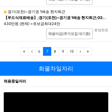
여야 하는 경우는 예외로 합니다.
파기절차
경기(포천)~경기권 1배송 현지퇴근
이용자가 입력한 정보는 목적 달성 후 별도의 데이터베이스
【푸드식재료배송】;경기(포천)~경기권 1배송 현지퇴근;02:00~12:00 1배송 현지퇴근
에 옮겨져(종이의 경우 별도의 서류) 내부 방침 및 기타 관련
430만원 (완제) +유보금최대24만
법령에 따라 일정기간 저장된 후 혹은 즉시 파기됩니다. 이
상담
진행상태
분양완료
때, 데이터베이스로 옮겨진 개인정보는 법령에 의한 경우가
채용마감(추가모집 대기중)
아니고서는 다른 목적으로 이용되지 않습니다.
파기기한
이용자의 개인정보는 해당 보유기간이 경과된 경우에는 보
(first)
(previous)
(current)
(next)
(last)
6
7
8
9
10
유기간의 종료일로부터 5영업일 이내에, 개인정보의 처리
목적 달성, 해당 서비스의 폐지, 사업의 종료 등 그 개인정보
가 불필요하게 되었을 때에는 개인정보의 처리가 불필요한
화물차일자리
것으로 인정되는 날로부터 5영업일 이내에 그 개인정보를
파기합니다. 만14세 미만 아동에 대한 법정대리인의 거부가
채용중일자리
있거나 동의 의사가 확인되지 않는 경우 수집일로부터 5영
업일 이내에 해당 개인정보를 파기합니다.
파기방법
전자적 파일 형태의 정보는 기록을 재생할 수 없는 기술적
방법을 사용합니다. 종이에 출력된 개인정보는 분쇄기로 분
쇄하거나 소각을 통하여 파기합니다.