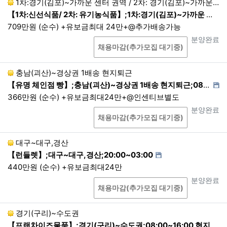
는 다른 법령에서 별도의 기간을 정하고 있거나 고객
1차:경기(김포)~가까운 센터 권역 / 2차: 경기(김포)~가까운 센터 권역 현지퇴근
의 요청이 있는 경우를 제외하면, 법령에서 정의하는
【1차:신선식품/ 2차: 유기농식품】;1차:경기(김포)~가까운 센터 권역 / 2차: 경기(김포)~가까운 센터 권역 현지퇴근;1차 :18:00~24:00 / 2차:01:00~06:0…
기간(1년) 동안 재이용하지 아니하는 회원의 개인정
709만원 (순수) +유보금최대 24만+@추가배송가능
보를 파기합니다. 단, 기간 만료 30일 전까지 개인정
상담
진행상태
분양완료
보가 파기되는 사실과 기간 만료일 및 해당 개인정보
채용마감(추가모집 대기중)
의 항목을 이메일·전화 또는 이와 유사한 방법 중 어
느 하나의 방법으로 회원에게 알립니다.
충남(괴산)~경상권 1배송 현지퇴근
3.
관련 법령에 의한 개인정보 보유 기간은 다음과 같
【유명 체인점 빵】;충남(괴산)~경상권 1배송 현지퇴근;08:00~21:00 1배송 현지퇴근
습니다.
366만원 (순수) +유보금최대24만+@인센티브별도
상담
진행상태
분양완료
<보관정보/보존기간>
채용마감(추가모집 대기중)
표시/광고에 관한 기록 : 6개월
컴퓨터통신 또는 인터넷 접속자료 : 3개월
대구~대구,경산
4.
관련 법령에 그 근거가 없더라도, 회사의 중대한 손
【런들렛】;대구~대구,경산;20:00~03:00
실을 예방하거나, 범죄 및 소송 등을 위해 보관해야
440만원 (순수) +유보금최대24만
하는 경우 회사방침에 따라 보관할 수 있습니다. 단
상담
진행상태
분양완료
그 목적을 달성하기 위한 최소한의 기간 및 항목만 보
채용마감(추가모집 대기중)
관합니다.
경기(구리)~수도권
<보관정보/보존기간>
【프랜차이즈물품】;경기(구리)~수도권;08:00~16:00 현지퇴근
이용약관에 따라 자격이 상실 된 회원정보 :