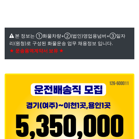
본 정보는 ①화물차량+②(법인)영업용넘버+③일자
리(원청)로 구성된 화물운송 업무 채용정보 입니다.
★ 운송용역계약서 보유 ★
본문