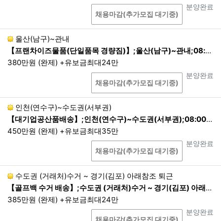
우
상담
진행상태
분양완료
채용마감(추가모집 대기중)
④
정보주체 또는 그 법정대리인이 의사표
시를 할 수 없는 상태에 있거나 주소불명 등
으로 사전동의를 받을 수 없는 경우로서 정
울산(남구)~관내
보주체 또는 제3자의 급박한 생명, 신체, 재
【프랜차이즈물품(단일품목 경량짐)】;울산(남구)~관내;08:00~16(17):00
산의 이익을 위해 필요한 경우
380만원 (완제) +유보금최대24만
⑤
범죄의 수사와 공소제기 및 유지, 법원의
상담
진행상태
분양완료
채용마감(추가모집 대기중)
재판업무 및 형 집행을 위해 필요한 경우로
서 적법한 절차를 거친 경우
인천(연수구)~수도권(서부권)
2.
제3자 제공기관이 발생 할 경우 별도 동의를 통해
【대기업공산품배송】;인천(연수구)~수도권(서부권);08:00~17:00 현지퇴근
진행됩니다.
450만원 (완제) +유보금최대35만
3.
제3자 제공동의 철회는 서울밝은세상안과(02-344
상담
진행상태
분양완료
3-0880), 부산밝은세상안과(051-805-1100)으로 요
채용마감(추가모집 대기중)
청 가능하며, 동의 철회 시 즉시 폐기됩니다.
제5조. 개인정보의 파기 절차 및 방법
수도권 (거래처)수거 ~ 경기(김포) 아래참조 퇴근
【골프백 수거 배송】;수도권 (거래처)수거 ~ 경기(김포) 아래참조 퇴근;06:00~14:00 1회전 퇴근
회사는 개인정보의 수집 및 이용목적이 달성되거나 보유기간
385만원 (완제) +유보금최대24만
만료 시 해당 개인정보를 파기합니다. 파기절차 및 방법은 다음
상담
진행상태
분양완료
과 같습니다. 단, 다른 법령에 의하여 해당 개인정보를 보존하
채용마감(추가모집 대기중)