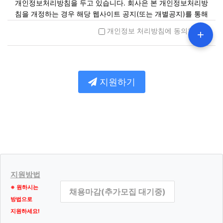
개인정보처리방침을 두고 있습니다. 회사은 본 개인정보처리방
침을 개정하는 경우 해당 웹사이트 공지(또는 개별공지)를 통해
공고할 예정입니다.
개인정보 처리방침에 동의합니다.
+
제1조. 개인정보의 수집 및 이용목적
회사는 개인정보를 다음 각 호의 목적을 위해 수집합니다. 수집
한 개인정보는 다음의 목적 이외의 용도로는 사용되지 않으며
지원하기
이용 목적이 변경될 시에는 사전동의를 구할 예정입니다.
민원사무 처리
민원인의 신원 확인, 민원사항 확인, 사실조사를 위한 연락
통지, 처리결과 통보 등을 목적
서비스 제공
서비스 제공, 콘텐츠 제공, 맞춤서비스 제공, 본인인증, 연령
인증, 기타 입력 등 목적
마케팅 및 광고에의 활용
신규 서비스 개발 및 맞춤 서비스 제공, 이벤트 및 광고성 정
지원방법
보 제공 및 참여기회 제공, 인구통계학적 특성에 따른 서비
※ 원하시는
채용마감(추가모집 대기중)
스 제공 및 광고 게재, 서비스의 유효성 확인, 접속빈도 파악
방법으로
또는 회원의 서비스 이용에 대한 통계 등 목적
지원하세요!