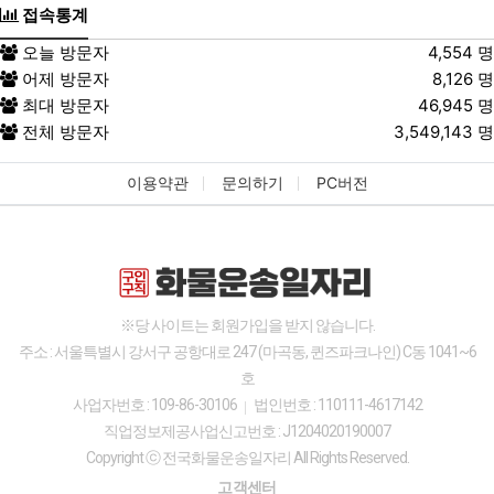
접속통계
①
회사이 가지고 있는 이용자의 개인정보
오늘 방문자
4,554 명
②
이용자 개인정보의 이용 및 제3자 제공
어제 방문자
8,126 명
현황
최대 방문자
46,945 명
③
회사에 개인정보 수집 이용 제공 등의 동
전체 방문자
3,549,143 명
의를 한 현황
3.
이용자가 개인정보의 오류 등에 대한 정정 또는 삭
이용약관
문의하기
PC버전
제를 요구한 경우에는 회사는 정정 또는 삭제를 완료
할 때까지 당해 개인정보를 이용하거나 제공하지 않
습니다.
4.
이용자는 개인정보의 열람 등 청구를 아래의 부서
에 할 수 있습니다. 이용자의 개인정보 열람 등 청구
※당 사이트는 회원가입을 받지 않습니다.
업무가 신속하게 처리되도록 노력하겠습니다.
주소 : 서울특별시 강서구 공항대로 247 (마곡동, 퀸즈파크나인) C동 1041~6
<개인정보 열람 관련 문의>
호
담당부서
고객센터
사업자번호 : 109-86-30106
법인번호 : 110111-4617142
대표번호
010-8749-1375
직업정보제공사업신고번호 : J1204020190007
Copyright ⓒ 전국화물운송일자리 All Rights Reserved.
이메일
{{4}}
고객센터