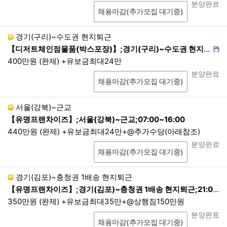
목적, 이용방법 등에 일정한 제한을 가하거나 안정성
상담
진행상태
분양완료
채용마감(추가모집 대기중)
확보를 위해 필요한 조치를 마련하도록 요청합니다.
①
이용자들이 사전에 동의한 경우
경기(구리)~수도권 현지퇴근
②
정보통신망법, 전기통신사업법, 신용정
【디저트체인점물품(박스포장)】;경기(구리)~수도권 현지퇴근;01:30~08:00(12:00) 현지퇴근
보의 이용 및 보호에 관한 법률 등에서의 다
400만원 (완제) +유보금최대24만
른 법령에 근거규정이 있는 경우
상담
진행상태
분양완료
채용마감(추가모집 대기중)
③
통계 작성, 학술연구, 시장 조사, 정보 제
공 및 공지 안내 메일 발송의 경우로서 특정
개인을 식별할 수 없는 형태로 제공되는 경
서울(강북)~근교
우
【유명프랜차이즈】;서울(강북)~근교;07:00~16:00
④
정보주체 또는 그 법정대리인이 의사표
440만원 (완제) +유보금최대24만+@추가수당(아래참조)
시를 할 수 없는 상태에 있거나 주소불명 등
상담
진행상태
분양완료
으로 사전동의를 받을 수 없는 경우로서 정
채용마감(추가모집 대기중)
보주체 또는 제3자의 급박한 생명, 신체, 재
산의 이익을 위해 필요한 경우
경기(김포)~충청권 1배송 현지퇴근
⑤
범죄의 수사와 공소제기 및 유지, 법원의
【유명프랜차이즈】;경기(김포)~충청권 1배송 현지퇴근;21:00~06:00 1배송 현지퇴근
재판업무 및 형 집행을 위해 필요한 경우로
350만원 (완제) +유보금최대35만+@상행짐150만원
서 적법한 절차를 거친 경우
상담
진행상태
분양완료
채용마감(추가모집 대기중)