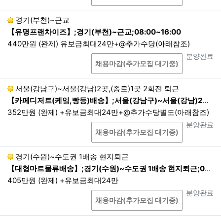
2.
제3자 제공기관이 발생 할 경우 별도 동의를 통해
진행됩니다.
경기(부천)~근교
3.
제3자 제공동의 철회는 서울밝은세상안과(02-344
【유명프랜차이즈】;경기(부천)~근교;08:00~16:00
3-0880), 부산밝은세상안과(051-805-1100)으로 요
440만원 (완제) 유보금최대24만+@추가수당(아래참조)
청 가능하며, 동의 철회 시 즉시 폐기됩니다.
상담
진행상태
분양완료
채용마감(추가모집 대기중)
제5조. 개인정보의 파기 절차 및 방법
회사는 개인정보의 수집 및 이용목적이 달성되거나 보유기간
서울(강남구)~서울(강남)2곳,(종로)1곳 2회전 퇴근
만료 시 해당 개인정보를 파기합니다. 파기절차 및 방법은 다음
【카페디저트(케잌,빵등)배송】;서울(강남구)~서울(강남)2곳,(종로)1곳 2회전 퇴근 ;08:00~16:00 2회전 퇴근
과 같습니다. 단, 다른 법령에 의하여 해당 개인정보를 보존하
352만원 (완제) +유보금최대24만+@추가수당별도(아래참조)
여야 하는 경우는 예외로 합니다.
상담
진행상태
분양완료
파기절차
채용마감(추가모집 대기중)
이용자가 입력한 정보는 목적 달성 후 별도의 데이터베이스
에 옮겨져(종이의 경우 별도의 서류) 내부 방침 및 기타 관련
경기(수원)~수도권 1배송 현지퇴근
법령에 따라 일정기간 저장된 후 혹은 즉시 파기됩니다. 이
【대형마트물류배송】;경기(수원)~수도권 1배송 현지퇴근;04:00~12:00 1배송 현지퇴근
때, 데이터베이스로 옮겨진 개인정보는 법령에 의한 경우가
405만원 (완제) +유보금최대24만
아니고서는 다른 목적으로 이용되지 않습니다.
상담
진행상태
분양완료
파기기한
채용마감(추가모집 대기중)
이용자의 개인정보는 해당 보유기간이 경과된 경우에는 보
유기간의 종료일로부터 5영업일 이내에, 개인정보의 처리