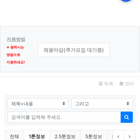
통지, 처리결과 통보 등을 목적
서비스 제공
서비스 제공, 콘텐츠 제공, 맞춤서비스 제공, 본인인증, 연령
인증, 기타 입력 등 목적
마케팅 및 광고에의 활용
신규 서비스 개발 및 맞춤 서비스 제공, 이벤트 및 광고성 정
지원방법
보 제공 및 참여기회 제공, 인구통계학적 특성에 따른 서비
※ 원하시는
채용마감(추가모집 대기중)
스 제공 및 광고 게재, 서비스의 유효성 확인, 접속빈도 파악
방법으로
또는 회원의 서비스 이용에 대한 통계 등 목적
지원하세요!
제2조. 수집하는 개인정보의 항목 및
관련자료
수집 방법
목록
관리
수집하는 개인정보의 항목
검색대상
① 폼메일 문의
[필수항목] 이름, 이메일, 휴대전화번호
검색어
검색
② 서비스 이용 또는 업무처리과정에서 자동으로 생성되어
채용일자리 분류 목록
수집되는 정보
현재 분류
이전 분류
다음
전체
1톤정보
2.5톤정보
5톤정보
8톤이상
[필수항목] 접속 IP 정보, 쿠키(Cookie), 서비스 이용 기