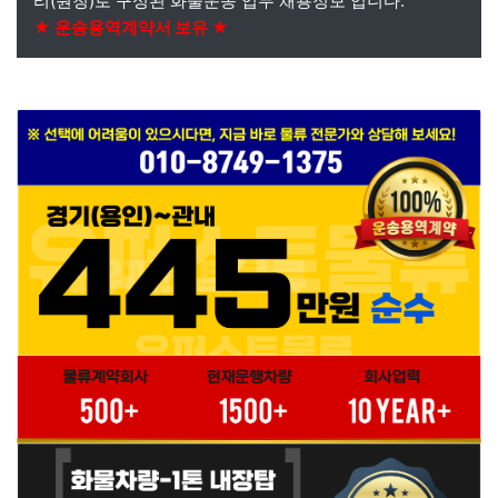
리(원청)로 구성된 화물운송 업무 채용정보 입니다.
★ 운송용역계약서 보유 ★
본문