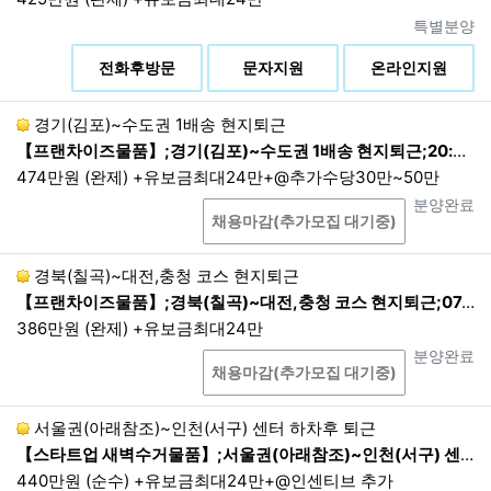
진행상태
특별분양
제3조. 개인정보의 보유 및 이용 기간
상
전화후방문
문자지원
온라인지원
1.
회사는 이용자로부터 개인정보 수집 시에, 동의 받
은 기간 내에서 개인정보를 보유 및 이용합니다. 다
만, 관계 법령의 규정에 따라 보존할 필요성이 있는
경기(김포)~수도권 1배송 현지퇴근
경우에는 관계법령에 따라 보존합니다.
【프랜차이즈물품】;경기(김포)~수도권 1배송 현지퇴근;20:00~06:00 1배송 현지퇴근
474만원 (완제) +유보금최대24만+@추가수당30만~50만
2.
회원의 경우 개인정보의 보유 및 이용 기간은 서비
스 이용계약 체결시(회원가입시)부터 서비스 이용계
상담
진행상태
분양완료
채용마감(추가모집 대기중)
약 해지(탈퇴신청, 직권탈퇴 포함)까지 입니다. 회사
는 다른 법령에서 별도의 기간을 정하고 있거나 고객
의 요청이 있는 경우를 제외하면, 법령에서 정의하는
경북(칠곡)~대전,충청 코스 현지퇴근
기간(1년) 동안 재이용하지 아니하는 회원의 개인정
【프랜차이즈물품】;경북(칠곡)~대전,충청 코스 현지퇴근;07:00~15:00 현지퇴근 1배송 현지퇴근
보를 파기합니다. 단, 기간 만료 30일 전까지 개인정
386만원 (완제) +유보금최대24만
보가 파기되는 사실과 기간 만료일 및 해당 개인정보
상담
진행상태
분양완료
의 항목을 이메일·전화 또는 이와 유사한 방법 중 어
채용마감(추가모집 대기중)
느 하나의 방법으로 회원에게 알립니다.
3.
관련 법령에 의한 개인정보 보유 기간은 다음과 같
서울권(아래참조)~인천(서구) 센터 하차후 퇴근
습니다.
【스타트업 새벽수거물품】;서울권(아래참조)~인천(서구) 센터 하차후 퇴근;22:00~05:00
440만원 (순수) +유보금최대24만+@인센티브 추가
<보관정보/보존기간>