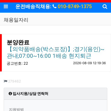
기
메뉴
운전배송직채용:
010-8749-1375
채용일자리
분양완료
【의약품배송(박스포장)】;경기(용인)~
관내;07:00~16:00 1배송 현지퇴근
공고번호: 22
2026-08-09 12:19:36
컨텐츠 정보
조회
279462
입사지원/상담 연락처
지원방법