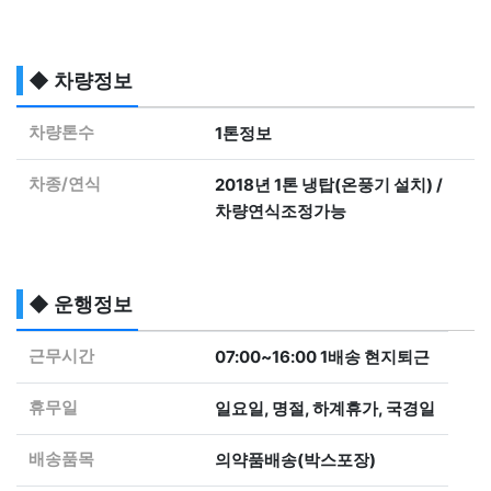
◆ 차량정보
차량톤수
1톤정보
차종/연식
2018년 1톤 냉탑(온풍기 설치) /
차량연식조정가능
◆ 운행정보
근무시간
07:00~16:00 1배송 현지퇴근
휴무일
일요일, 명절, 하계휴가, 국경일
배송품목
의약품배송(박스포장)