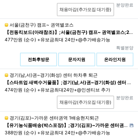
상담
진행상태
분양완료
표시/광고에 관한 기록 : 6개월
채용마감(추가모집 대기중)
컴퓨터통신 또는 인터넷 접속자료 : 3개월
4.
관련 법령에 그 근거가 없더라도, 회사의 중대한 손
서울(금천구) 캠프~ 권역별코스
실을 예방하거나, 범죄 및 소송 등을 위해 보관해야
【전동킥보드(아래참조)】;서울(금천구) 캠프~ 권역별코스;21:00~03:00
하는 경우 회사방침에 따라 보관할 수 있습니다. 단
477만원 (순수) +유보금최대 24만+@추가배송가능
그 목적을 달성하기 위한 최소한의 기간 및 항목만 보
진행상태
특별분양
관합니다.
상
전화후방문
문자지원
온라인지원
<보관정보/보존기간>
이용약관에 따라 자격이 상실 된 회원정보 :
경기(남,서)권~경기(화성) 센터 하차후 퇴근
5년
【스타트업 새벽수거물품】;경기(남,서)권~경기(화성) 센터 하차후 퇴근;22:00~05:00
제4조. 개인정보의 제3자 제공
474만원 (순수) +유보금최대24만+@인센티브 추가
상담
진행상태
분양완료
1.
회사는 이용자의 개인정보를 원칙적으로 외부에 제
채용마감(추가모집 대기중)
공하지 않습니다. 다만, 아래 각 호와 같이 법률에 특
별한 규정이 있는 경우나 법령상 의무를 준수하기 위
경기(김포)~가까운 센터권역 1배송현지퇴근
해 불가피한 경우에는 예외로 합니다. 회사는 개인정
【유기농식품배송(박스포장)】;경기(김포)~가까운 센터권역 1배송현지퇴근;01:00~06:00 1배송 현지퇴근
보를 목적 외로 제3자에게 제공할 때에는 개인정보를
388만원 (순수) +유보금최대 24만+@추가배송가능
제공받는 자가 개인정보를 안전하게 처리하도록 이용