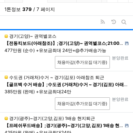
록, 접속 로그
1톤정보
379
/ 7 페이지
[선택항목] 고객만족도 설문조사에 의한 항목별 응답기
록
RSS
날짜순 
③ 기타
게시
경기(고양)~ 권역별코스
부가서비스 및 맞춤서비스 이용 시 또는 이벤
【전동킥보드(아래참조)】;경기(고양)~ 권역별코스;21:00~03:00
트 응모과정에서 회원가입 시 수집하지 않았던
개인정보를 추가로 수집할 때에 회사는 해당
477만원 (순수) +유보금최대 24만+@추가배송가능
항목을 이용자들에게 고지하고 별도로 동의를
상담
진행상태
분양완료
채용마감(추가모집 대기중)
받아 업무를 처리합니다.
개인정보의 수집방법
수도권 (거래처)수거 ~ 경기(김포) 아래참조 퇴근
【골프백 수거 배송】;수도권 (거래처)수거 ~ 경기(김포) 아래참조 퇴근;06:00~14:00 1회전 퇴근
홈페이지, 상담게시판을 통한 회원가입 등 온라인
385만원 (완제) +유보금최대24만
상에서의 수집, 전화, 회사 내에서의 서면 양식 신
상담
진행상태
분양완료
청서 등을 통한 오프라인에서의 수집, 이메일, 이
채용마감(추가모집 대기중)
벤트 응모 등을 통한 수집
본인확인기관 또는 제휴사로부터 제공 등
경기(광주)~경기(고양,김포) 1배송 현지퇴근
생성정보 수집 툴을 통한 수집
【프레쉬푸드배송】;경기(광주)~경기(고양,김포) 1배송 현지퇴근;24:00~07:00 1배송 현지퇴근
425만원 (완제) +유보금최대24만