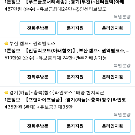
1톤정보
【푸드글로서리배송】;경기(부천)~센터권역(아래참조);01:00~08:00 1배송 현지퇴근
가 불필요하게 되었을 때에는 개인정보의 처리가 불필요한
487만원 (순수) +유보금최대24만+@인센티브별도
것으로 인정되는 날로부터 5영업일 이내에 그 개인정보를
파기합니다. 만14세 미만 아동에 대한 법정대리인의 거부가
진행상태
특별분양
있거나 동의 의사가 확인되지 않는 경우 수집일로부터 5영
상
전화후방문
문자지원
온라인지원
업일 이내에 해당 개인정보를 파기합니다.
파기방법
전자적 파일 형태의 정보는 기록을 재생할 수 없는 기술적
부산 캠프~ 권역별코스
방법을 사용합니다. 종이에 출력된 개인정보는 분쇄기로 분
1톤정보
【전동킥보드(아래참조)】;부산 캠프~ 권역별코스;21:00~03:00
쇄하거나 소각을 통하여 파기합니다.
510만원 (순수) +유보금최대 24만+@추가배송가능
진행상태
특별분양
제6조. 이용자 및 법정대리인의 권리와
상
전화후방문
문자지원
온라인지원
그 행사방법
1.
이용자는 회사에 대하여 언제든지 개인정보 수집이
경기(하남)~충북(청주)라인코스 1배송 현지퇴근
용제공 등의 동의를 철회할 수 있습니다. 동의 철회
1톤정보
【프랜차이즈물품】;경기(하남)~충북(청주)라인코스 1배송 현지퇴근;02:30~12:00 1배송 현지퇴근
시 회사는 지체 없이 수집된 개인정보를 파기하는 등
435만원 (완제) +유보금최대35만
필요한 조치를 취합니다.
진행상태
특별분양
2.
이용자는 회사에 대하여 본인에 관한 다음 각호의
상
사항에 대해 열람, 제공, 정정을 요구할 수 있습니다.
전화후방문
문자지원
온라인지원