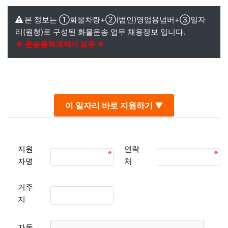
본 정보는 ①화물차량+②(법인)영업용넘버+③일자
리(원청)로 구성된 화물운송 업무 채용정보 입니다.
★ 운송용역계약서 보유 ★
본문
이 일자리 바로 지원하기 ▼
지원
연락
자명
처
거주
지
자동