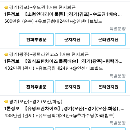
컴퓨터통신 또는 인터넷 접속자료 : 3개월
경기(김포)~수도권 1배송 현지퇴근
1톤정보
【소형인테리어 물품】;경기(김포)~수도권 1배송 현지퇴근;06:00~15:00 1배송 현지퇴근
4.
관련 법령에 그 근거가 없더라도, 회사의 중대한 손
600만원 (순수) +유보금최대24만+@인센티브별도
실을 예방하거나, 범죄 및 소송 등을 위해 보관해야
하는 경우 회사방침에 따라 보관할 수 있습니다. 단
진행상태
특별분양
그 목적을 달성하기 위한 최소한의 기간 및 항목만 보
상
전화후방문
문자지원
온라인지원
관합니다.
<보관정보/보존기간>
경기(광주)~평택라인코스 1배송 현지퇴근
이용약관에 따라 자격이 상실 된 회원정보 :
1톤정보
【일식프랜차이즈 물품배송】;경기(광주)~평택라인코스 1배송 현지퇴근;23:00~07:00 1배송 현지퇴근
5년
432만원 (완제) +유보금최대24만+@인센티브별도
제4조. 개인정보의 제3자 제공
진행상태
특별분양
상
1.
회사는 이용자의 개인정보를 원칙적으로 외부에 제
전화후방문
문자지원
온라인지원
공하지 않습니다. 다만, 아래 각 호와 같이 법률에 특
별한 규정이 있는 경우나 법령상 의무를 준수하기 위
경기(오산)~경기(오산,화성)
해 불가피한 경우에는 예외로 합니다. 회사는 개인정
1톤정보
【유명프랜차이즈】;경기(오산)~경기(오산,화성) ;06:30~15:30 상차후 퇴근
보를 목적 외로 제3자에게 제공할 때에는 개인정보를
438만원 (완제) +유보금최대24만+@추가수당(아래참조)
제공받는 자가 개인정보를 안전하게 처리하도록 이용
진행상태
특별분양
목적, 이용방법 등에 일정한 제한을 가하거나 안정성
상