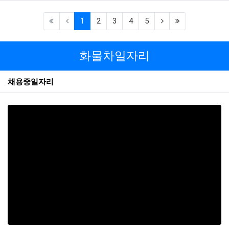
①
회사이 가지고 있는 이용자의 개인정보
②
이용자 개인정보의 이용 및 제3자 제공
(current)
(next)
(last)
1
2
3
4
5
현황
③
회사에 개인정보 수집 이용 제공 등의 동
의를 한 현황
화물차일자리
3.
이용자가 개인정보의 오류 등에 대한 정정 또는 삭
제를 요구한 경우에는 회사는 정정 또는 삭제를 완료
채용중일자리
할 때까지 당해 개인정보를 이용하거나 제공하지 않
습니다.
4.
이용자는 개인정보의 열람 등 청구를 아래의 부서
에 할 수 있습니다. 이용자의 개인정보 열람 등 청구
업무가 신속하게 처리되도록 노력하겠습니다.
<개인정보 열람 관련 문의>
담당부서
고객센터
대표번호
010-8749-1375
이메일
{{4}}
개인정보 열람 관련 문의 내용표