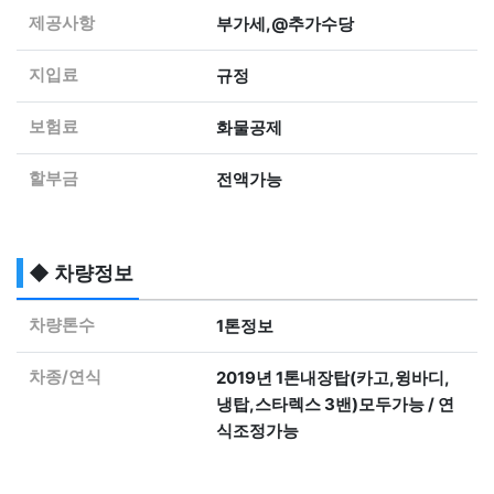
제공사항
부가세,@추가수당
지입료
규정
보험료
화물공제
할부금
전액가능
◆ 차량정보
차량톤수
1톤정보
차종/연식
2019년 1톤내장탑(카고,윙바디,
냉탑,스타렉스 3밴)모두가능 / 연
식조정가능