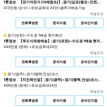
제3조. 개인정보의 보유 및 이용 기간
1톤정보
【전기자전거 (아래참조)】;경기(김포)캠프~인천,부천 권역별코스;10:00~17:00
413만원 (순수) +유보금최대 24만+@추가배송가능
1.
회사는 이용자로부터 개인정보 수집 시에, 동의 받
진행상태
특별분양
은 기간 내에서 개인정보를 보유 및 이용합니다. 다
상
만, 관계 법령의 규정에 따라 보존할 필요성이 있는
전화후방문
문자지원
온라인지원
경우에는 관계법령에 따라 보존합니다.
2.
회원의 경우 개인정보의 보유 및 이용 기간은 서비
경기(포천)~수도권 1배송 현지퇴근
스 이용계약 체결시(회원가입시)부터 서비스 이용계
1톤정보
【푸드식재료배송】;경기(포천)~수도권 1배송 현지퇴근;02:00~13:00 1배송 현지퇴근
약 해지(탈퇴신청, 직권탈퇴 포함)까지 입니다. 회사
440만원 (완제) +유보금최대24만
는 다른 법령에서 별도의 기간을 정하고 있거나 고객
진행상태
특별분양
의 요청이 있는 경우를 제외하면, 법령에서 정의하는
상
기간(1년) 동안 재이용하지 아니하는 회원의 개인정
전화후방문
문자지원
온라인지원
보를 파기합니다. 단, 기간 만료 30일 전까지 개인정
보가 파기되는 사실과 기간 만료일 및 해당 개인정보
경기(광주)~경기(평택,안성)코스
의 항목을 이메일·전화 또는 이와 유사한 방법 중 어
1톤정보
【치킨체인점】;경기(광주)~경기(평택,안성)코스;07:00~14(15):00 1배송 현지퇴근
느 하나의 방법으로 회원에게 알립니다.
400만원 (완제) +유보금최대24만
3.
관련 법령에 의한 개인정보 보유 기간은 다음과 같
진행상태
습니다.
특별분양
상
<보관정보/보존기간>
전화후방문
문자지원
온라인지원
표시/광고에 관한 기록 : 6개월