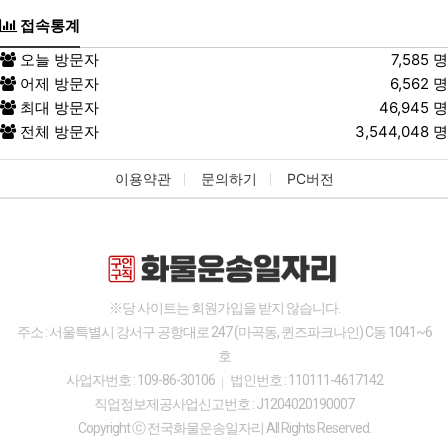
접속통계
제7조. 개인정보 자동 수집 장치의 설
치·운영 및 그 거부에 관한 사항
오늘 방문자
7,585 명
어제 방문자
6,562 명
1.
회사는 이용자를 식별하고 회원의 로그인 상태를 유
최대 방문자
46,945 명
지하며, 이용자 개인별 맞춤 서비스를 제공하기 위해
전체 방문자
3,544,048 명
이용자의 정보를 저장하고 수시로 불러오는 쿠키(Co
okie)를 사용합니다. 쿠키는 웹사이트 서버가 이용자
이용약관
문의하기
PC버전
의 웹브라우저에 전송하는 소량의 정보로서, 이용자
의 컴퓨터 하드디스크에 저장됩니다.
2.
이용자는 쿠키 설치에 대한 선택권을 가지고 있습
니다. 이용자는 웹브라우저의 설정을 통해 모든 쿠키
를 허용/거부하거나, 쿠키가 저장될 때마다 확인을 거
치도록 할 수 있습니다. 단, 쿠키의 저장을 거부할 경
※당 사이트는 회원가입을 받지 않습니다.
우에는 개인 맞춤서비스 등 회사가 제공하는 일부 서
주소 : 서울특별시 강서구 공항대로 247 (마곡동, 퀸즈파크나인) C동 1041~6
비스는 이용이 어려울 수 있습니다.
호
사업자번호 : 109-86-30106
법인번호 : 110111-4617142
쿠키 설정 거부 방법은 다음과 같습니다. (I
직업정보제공사업신고번호 : J1204020190007
nternet Explorer 기준)
Copyright ⓒ 전국화물운송일자리 All Rights Reserved.
웹브라우저 [도구] 메뉴 [인터넷 옵션] 선택