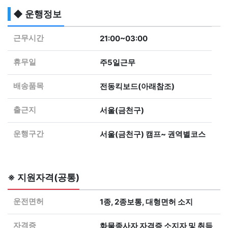
◆ 운행정보
근무시간
21:00~03:00
휴무일
주5일근무
배송품목
전동킥보드(아래참조)
출근지
서울(금천구)
운행구간
서울(금천구) 캠프~ 권역별코스
※ 지원자격(공통)
운전면허
1종, 2종보통, 대형면허 소지
자격증
화물종사자 자격증 소지자 및 취득