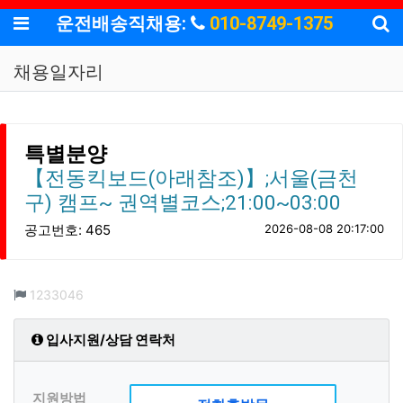
기
메뉴
운전배송직채용:
010-8749-1375
채용일자리
특별분양
【전동킥보드(아래참조)】;서울(금천
구) 캠프~ 권역별코스;21:00~03:00
공고번호: 465
2026-08-08 20:17:00
컨텐츠 정보
조회
1233046
입사지원/상담 연락처
지원방법