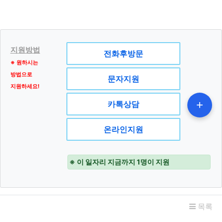
서비스 제공
서비스 제공, 콘텐츠 제공, 맞춤서비스 제공, 본인인증, 연령
인증, 기타 입력 등 목적
마케팅 및 광고에의 활용
신규 서비스 개발 및 맞춤 서비스 제공, 이벤트 및 광고성 정
지원방법
전화후방문
보 제공 및 참여기회 제공, 인구통계학적 특성에 따른 서비
※ 원하시는
스 제공 및 광고 게재, 서비스의 유효성 확인, 접속빈도 파악
방법으로
문자지원
또는 회원의 서비스 이용에 대한 통계 등 목적
지원하세요!
+
카톡상담
제2조. 수집하는 개인정보의 항목 및
수집 방법
온라인지원
수집하는 개인정보의 항목
① 폼메일 문의
※ 이 일자리 지금까지 1명이 지원
[필수항목] 이름, 이메일, 휴대전화번호
② 서비스 이용 또는 업무처리과정에서 자동으로 생성되어
수집되는 정보
관련자료
목록
[필수항목] 접속 IP 정보, 쿠키(Cookie), 서비스 이용 기
록, 접속 로그