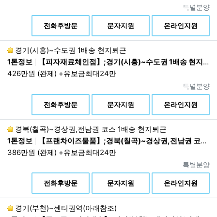
진행상태
특별분양
3.
제3자 제공동의 철회는 서울밝은세상안과(02-344
상
3-0880), 부산밝은세상안과(051-805-1100)으로 요
전화후방문
문자지원
온라인지원
청 가능하며, 동의 철회 시 즉시 폐기됩니다.
경기(시흥)~수도권 1배송 현지퇴근
제5조. 개인정보의 파기 절차 및 방법
1톤정보
【피자재료체인점】;경기(시흥)~수도권 1배송 현지퇴근;18:00~02:00 1배송 현지퇴근
회사는 개인정보의 수집 및 이용목적이 달성되거나 보유기간
426만원 (완제) +유보금최대24만
만료 시 해당 개인정보를 파기합니다. 파기절차 및 방법은 다음
진행상태
특별분양
과 같습니다. 단, 다른 법령에 의하여 해당 개인정보를 보존하
상
여야 하는 경우는 예외로 합니다.
전화후방문
문자지원
온라인지원
파기절차
이용자가 입력한 정보는 목적 달성 후 별도의 데이터베이스
경북(칠곡)~경상권,전남권 코스 1배송 현지퇴근
에 옮겨져(종이의 경우 별도의 서류) 내부 방침 및 기타 관련
1톤정보
【프랜차이즈물품】;경북(칠곡)~경상권,전남권 코스 1배송 현지퇴근; 07:00~16:00 현지퇴근 1배송 현지퇴근
법령에 따라 일정기간 저장된 후 혹은 즉시 파기됩니다. 이
386만원 (완제) +유보금최대24만
때, 데이터베이스로 옮겨진 개인정보는 법령에 의한 경우가
진행상태
특별분양
아니고서는 다른 목적으로 이용되지 않습니다.
상
파기기한
전화후방문
문자지원
온라인지원
이용자의 개인정보는 해당 보유기간이 경과된 경우에는 보
유기간의 종료일로부터 5영업일 이내에, 개인정보의 처리
경기(부천)~센터권역(아래참조)
목적 달성, 해당 서비스의 폐지, 사업의 종료 등 그 개인정보