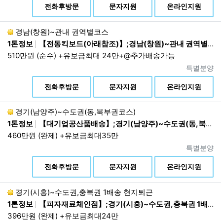
확보를 위해 필요한 조치를 마련하도록 요청합니다.
전화후방문
문자지원
온라인지원
①
이용자들이 사전에 동의한 경우
경남(창원)~관내 권역별코스
②
정보통신망법, 전기통신사업법, 신용정
1톤정보
【전동킥보드(아래참조)】;경남(창원)~관내 권역별코스;21:00~03:00
보의 이용 및 보호에 관한 법률 등에서의 다
른 법령에 근거규정이 있는 경우
510만원 (순수) +유보금최대 24만+@추가배송가능
③
통계 작성, 학술연구, 시장 조사, 정보 제
진행상태
특별분양
공 및 공지 안내 메일 발송의 경우로서 특정
상
전화후방문
문자지원
온라인지원
개인을 식별할 수 없는 형태로 제공되는 경
우
경기(남양주)~수도권(동,북부권코스)
④
정보주체 또는 그 법정대리인이 의사표
1톤정보
【대기업공산품배송】;경기(남양주)~수도권(동,북부권코스);07:00~16:00 현지퇴근
시를 할 수 없는 상태에 있거나 주소불명 등
으로 사전동의를 받을 수 없는 경우로서 정
460만원 (완제) +유보금최대35만
보주체 또는 제3자의 급박한 생명, 신체, 재
진행상태
특별분양
산의 이익을 위해 필요한 경우
상
전화후방문
문자지원
온라인지원
⑤
범죄의 수사와 공소제기 및 유지, 법원의
재판업무 및 형 집행을 위해 필요한 경우로
서 적법한 절차를 거친 경우
경기(시흥)~수도권,충북권 1배송 현지퇴근
1톤정보
【피자재료체인점】;경기(시흥)~수도권,충북권 1배송 현지퇴근;06:00~14:00 1배송 현지퇴근
2.
제3자 제공기관이 발생 할 경우 별도 동의를 통해
396만원 (완제) +유보금최대24만
진행됩니다.