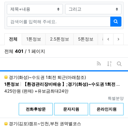
[선택항목] 고객만족도 설문조사에 의한 항목별 응답기
검색대상
록
③ 기타
검색어
검색
부가서비스 및 맞춤서비스 이용 시 또는 이벤
트 응모과정에서 회원가입 시 수집하지 않았던
채용일자리 분류 목록
이전 분류
다음
전체
1톤정보
2.5톤정보
5톤정보
8톤이상
개인정보를 추가로 수집할 때에 회사는 해당
항목을 이용자들에게 고지하고 별도로 동의를
전체
401
/ 1 페이지
받아 업무를 처리합니다.
RSS
게시물 
개인정보의 수집방법
게시
홈페이지, 상담게시판을 통한 회원가입 등 온라인
경기(화성)~수도권 1회전 퇴근(아래참조)
상에서의 수집, 전화, 회사 내에서의 서면 양식 신
1톤정보
【환경관리장비배송 】;경기(화성)~수도권 1회전 퇴근(아래참조);06:00~16:00
청서 등을 통한 오프라인에서의 수집, 이메일, 이
425만원 (완제) +유보금최대24만
벤트 응모 등을 통한 수집
진행상태
특별분양
본인확인기관 또는 제휴사로부터 제공 등
상
전화후방문
문자지원
온라인지원
생성정보 수집 툴을 통한 수집
경기(김포)캠프~인천,부천 권역별코스