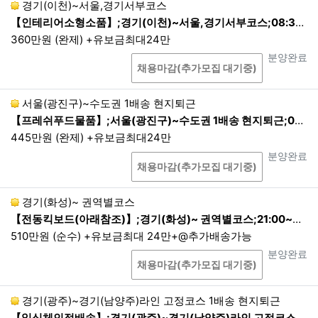
경기(이천)~서울,경기서부코스
확보를 위해 필요한 조치를 마련하도록 요청합니다.
【인테리어소형소품】;경기(이천)~서울,경기서부코스;08:30~15:30 1배송 현지퇴근
①
이용자들이 사전에 동의한 경우
360만원 (완제) +유보금최대24만
②
정보통신망법, 전기통신사업법, 신용정
상담
진행상태
분양완료
보의 이용 및 보호에 관한 법률 등에서의 다
채용마감(추가모집 대기중)
른 법령에 근거규정이 있는 경우
③
통계 작성, 학술연구, 시장 조사, 정보 제
서울(광진구)~수도권 1배송 현지퇴근
공 및 공지 안내 메일 발송의 경우로서 특정
【프레쉬푸드물품】;서울(광진구)~수도권 1배송 현지퇴근;01:00~06:00 1배송 현지퇴근
개인을 식별할 수 없는 형태로 제공되는 경
445만원 (완제) +유보금최대24만
우
상담
진행상태
분양완료
채용마감(추가모집 대기중)
④
정보주체 또는 그 법정대리인이 의사표
시를 할 수 없는 상태에 있거나 주소불명 등
으로 사전동의를 받을 수 없는 경우로서 정
경기(화성)~ 권역별코스
보주체 또는 제3자의 급박한 생명, 신체, 재
【전동킥보드(아래참조)】;경기(화성)~ 권역별코스;21:00~03:00
산의 이익을 위해 필요한 경우
510만원 (순수) +유보금최대 24만+@추가배송가능
⑤
범죄의 수사와 공소제기 및 유지, 법원의
상담
진행상태
분양완료
채용마감(추가모집 대기중)
재판업무 및 형 집행을 위해 필요한 경우로
서 적법한 절차를 거친 경우
경기(광주)~경기(남양주)라인 고정코스 1배송 현지퇴근
2.
제3자 제공기관이 발생 할 경우 별도 동의를 통해
【일식체인점배송】;경기(광주)~경기(남양주)라인 고정코스 1배송 현지퇴근;24:00~07:00 1배송 현지퇴근