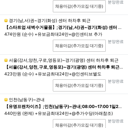
상담
진행상태
분양완료
제3조. 개인정보의 보유 및 이용 기간
채용마감(추가모집 대기중)
1.
회사는 이용자로부터 개인정보 수집 시에, 동의 받
경기(남,서)권~경기(화성) 센터 하차후 퇴근
은 기간 내에서 개인정보를 보유 및 이용합니다. 다
만, 관계 법령의 규정에 따라 보존할 필요성이 있는
【스타트업 새벽수거물품】;경기(남,서)권~경기(화성) 센터 하차후 퇴근;22:00~05:00
경우에는 관계법령에 따라 보존합니다.
474만원 (순수) +유보금최대24만+@인센티브 추가
2.
회원의 경우 개인정보의 보유 및 이용 기간은 서비
상담
진행상태
분양완료
채용마감(추가모집 대기중)
스 이용계약 체결시(회원가입시)부터 서비스 이용계
약 해지(탈퇴신청, 직권탈퇴 포함)까지 입니다. 회사
는 다른 법령에서 별도의 기간을 정하고 있거나 고객
서울(강서,양천,구로,영등포)~경기(광명) 센터 하차후 퇴근
의 요청이 있는 경우를 제외하면, 법령에서 정의하는
【서울(강서,양천,구로,영등포)~경기(광명) 센터 하차후 퇴근】423만원 (순수) +유보금최대24만+@인센티브별도,스타트업 새벽수거물품,23:00~07:00
기간(1년) 동안 재이용하지 아니하는 회원의 개인정
423만원 (순수) +유보금최대24만+@인센티브별도
보를 파기합니다. 단, 기간 만료 30일 전까지 개인정
상담
진행상태
분양완료
보가 파기되는 사실과 기간 만료일 및 해당 개인정보
채용마감(추가모집 대기중)
의 항목을 이메일·전화 또는 이와 유사한 방법 중 어
느 하나의 방법으로 회원에게 알립니다.
인천(남동구)~관내
3.
관련 법령에 의한 개인정보 보유 기간은 다음과 같
【유명프랜차이즈】;인천(남동구)~관내;08:00~17:00 1일2회전
습니다.
440만원 (완제) +유보금최대24만+@추가수당(아래참조)
상담
진행상태
분양완료
<보관정보/보존기간>
채용마감(추가모집 대기중)