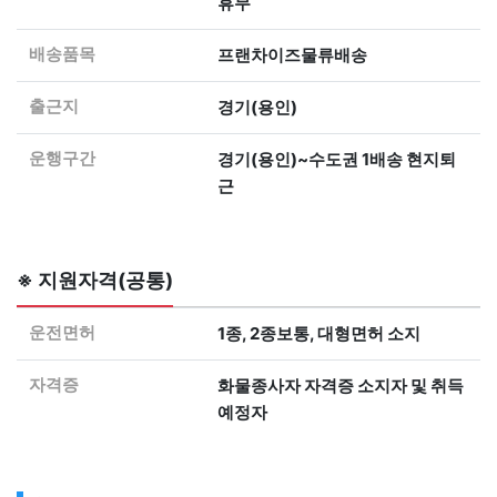
휴무
배송품목
프랜차이즈물류배송
출근지
경기(용인)
운행구간
경기(용인)~수도권 1배송 현지퇴
근
※ 지원자격(공통)
운전면허
1종, 2종보통, 대형면허 소지
자격증
화물종사자 자격증 소지자 및 취득
예정자