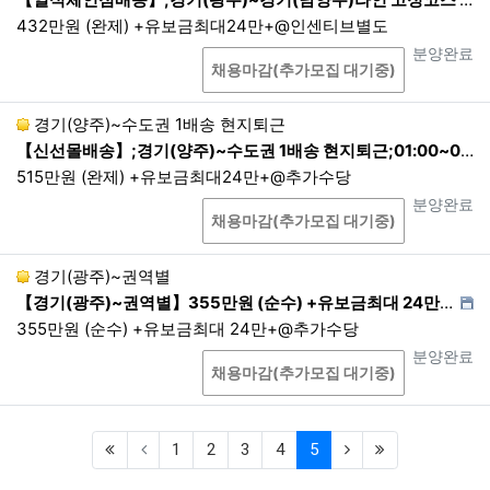
진행됩니다.
432만원 (완제) +유보금최대24만+@인센티브별도
3.
제3자 제공동의 철회는 서울밝은세상안과(02-344
상담
진행상태
분양완료
3-0880), 부산밝은세상안과(051-805-1100)으로 요
채용마감(추가모집 대기중)
청 가능하며, 동의 철회 시 즉시 폐기됩니다.
제5조. 개인정보의 파기 절차 및 방법
경기(양주)~수도권 1배송 현지퇴근
【신선몰배송】;경기(양주)~수도권 1배송 현지퇴근;01:00~09:00 1배송 현지퇴근
회사는 개인정보의 수집 및 이용목적이 달성되거나 보유기간
515만원 (완제) +유보금최대24만+@추가수당
만료 시 해당 개인정보를 파기합니다. 파기절차 및 방법은 다음
상담
진행상태
분양완료
과 같습니다. 단, 다른 법령에 의하여 해당 개인정보를 보존하
채용마감(추가모집 대기중)
여야 하는 경우는 예외로 합니다.
파기절차
경기(광주)~권역별
이용자가 입력한 정보는 목적 달성 후 별도의 데이터베이스
【경기(광주)~권역별】355만원 (순수) +유보금최대 24만+@추가수당,친환경새벽배송 물품(박스포장),01:30~06:00 1배송 현지퇴근
에 옮겨져(종이의 경우 별도의 서류) 내부 방침 및 기타 관련
355만원 (순수) +유보금최대 24만+@추가수당
법령에 따라 일정기간 저장된 후 혹은 즉시 파기됩니다. 이
상담
진행상태
분양완료
때, 데이터베이스로 옮겨진 개인정보는 법령에 의한 경우가
채용마감(추가모집 대기중)
아니고서는 다른 목적으로 이용되지 않습니다.
파기기한
이용자의 개인정보는 해당 보유기간이 경과된 경우에는 보
(first)
(current)
(next)
(last)
1
2
3
4
5
유기간의 종료일로부터 5영업일 이내에, 개인정보의 처리
목적 달성, 해당 서비스의 폐지, 사업의 종료 등 그 개인정보