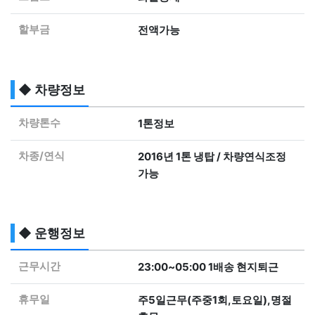
할부금
전액가능
◆ 차량정보
차량톤수
1톤정보
차종/연식
2016년 1톤 냉탑 / 차량연식조정
가능
◆ 운행정보
근무시간
23:00~05:00 1배송 현지퇴근
휴무일
주5일근무(주중1회,토요일),명절