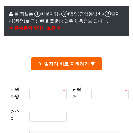
본 정보는 ①화물차량+②(법인)영업용넘버+③일자
리(원청)로 구성된 화물운송 업무 채용정보 입니다.
★ 운송용역계약서 보유 ★
본문
이 일자리 바로 지원하기 ▼
지원
연락
자명
처
거주
지