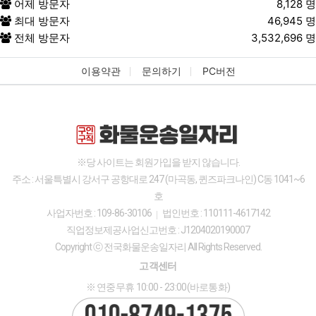
어제 방문자
8,128 명
①
회사이 가지고 있는 이용자의 개인정보
최대 방문자
46,945 명
②
이용자 개인정보의 이용 및 제3자 제공
전체 방문자
3,532,696 명
현황
③
회사에 개인정보 수집 이용 제공 등의 동
이용약관
문의하기
PC버전
의를 한 현황
3.
이용자가 개인정보의 오류 등에 대한 정정 또는 삭
제를 요구한 경우에는 회사는 정정 또는 삭제를 완료
할 때까지 당해 개인정보를 이용하거나 제공하지 않
습니다.
※당 사이트는 회원가입을 받지 않습니다.
4.
이용자는 개인정보의 열람 등 청구를 아래의 부서
주소 : 서울특별시 강서구 공항대로 247 (마곡동, 퀸즈파크나인) C동 1041~6
에 할 수 있습니다. 이용자의 개인정보 열람 등 청구
호
업무가 신속하게 처리되도록 노력하겠습니다.
사업자번호 : 109-86-30106
법인번호 : 110111-4617142
<개인정보 열람 관련 문의>
직업정보제공사업신고번호 : J1204020190007
담당부서
고객센터
Copyright ⓒ 전국화물운송일자리 All Rights Reserved.
대표번호
010-8749-1375
고객센터
이메일
{{4}}
※ 연중무휴 10:00 - 23:00(바로통화)
개인정보 열람 관련 문의 내용표