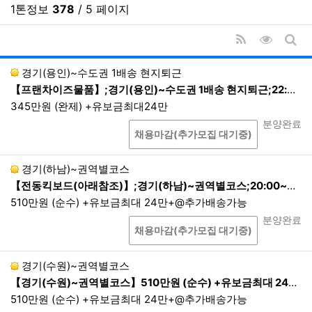
록, 접속 로그
1톤정보
378
/ 5 페이지
[선택항목] 고객만족도 설문조사에 의한 항목별 응답기
록
RSS
조회순 
③ 기타
게시
경기(용인)~수도권 1배송 현지퇴근
부가서비스 및 맞춤서비스 이용 시 또는 이벤
【프랜차이즈물품】;경기(용인)~수도권 1배송 현지퇴근;22:00~05:00 1배송 현지퇴근
트 응모과정에서 회원가입 시 수집하지 않았던
개인정보를 추가로 수집할 때에 회사는 해당
345만원 (완제) +유보금최대24만
항목을 이용자들에게 고지하고 별도로 동의를
상담
진행상태
분양완료
채용마감(추가모집 대기중)
받아 업무를 처리합니다.
개인정보의 수집방법
경기(하남)~권역별코스
【전동킥보드(아래참조)】;경기(하남)~권역별코스;20:00~03:00
홈페이지, 상담게시판을 통한 회원가입 등 온라인
510만원 (순수) +유보금최대 24만+@추가배송가능
상에서의 수집, 전화, 회사 내에서의 서면 양식 신
상담
진행상태
분양완료
청서 등을 통한 오프라인에서의 수집, 이메일, 이
채용마감(추가모집 대기중)
벤트 응모 등을 통한 수집
본인확인기관 또는 제휴사로부터 제공 등
경기(수원)~권역별코스
생성정보 수집 툴을 통한 수집
【경기(수원)~권역별코스】510만원 (순수) +유보금최대 24만+@추가배송가능,전동킥보드(아래참조),10:00~17:00 완료후 퇴근
510만원 (순수) +유보금최대 24만+@추가배송가능