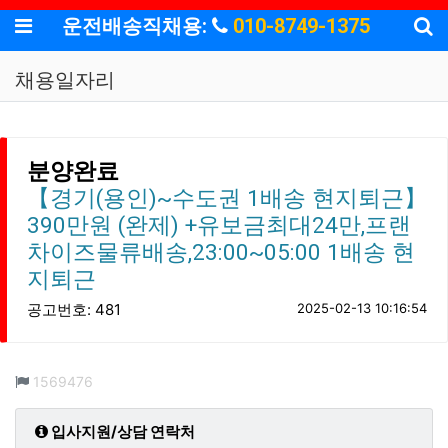
기
메뉴
운전배송직채용:
010-8749-1375
채용일자리
분양완료
【경기(용인)~수도권 1배송 현지퇴근】
390만원 (완제) +유보금최대24만,프랜
차이즈물류배송,23:00~05:00 1배송 현
지퇴근
공고번호: 481
2025-02-13 10:16:54
컨텐츠 정보
조회
1569476
입사지원/상담 연락처