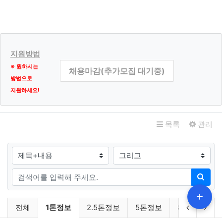
서비스 제공
서비스 제공, 콘텐츠 제공, 맞춤서비스 제공, 본인인증, 연령
인증, 기타 입력 등 목적
마케팅 및 광고에의 활용
신규 서비스 개발 및 맞춤 서비스 제공, 이벤트 및 광고성 정
지원방법
보 제공 및 참여기회 제공, 인구통계학적 특성에 따른 서비
※ 원하시는
채용마감(추가모집 대기중)
스 제공 및 광고 게재, 서비스의 유효성 확인, 접속빈도 파악
방법으로
또는 회원의 서비스 이용에 대한 통계 등 목적
지원하세요!
제2조. 수집하는 개인정보의 항목 및
관련자료
수집 방법
목록
관리
수집하는 개인정보의 항목
검색대상
① 폼메일 문의
[필수항목] 이름, 이메일, 휴대전화번호
검색어
검색
② 서비스 이용 또는 업무처리과정에서 자동으로 생성되어
+
채용일자리 분류 목록
수집되는 정보
현재 분류
이전 분류
다음
전체
1톤정보
2.5톤정보
5톤정보
8톤이상
[필수항목] 접속 IP 정보, 쿠키(Cookie), 서비스 이용 기