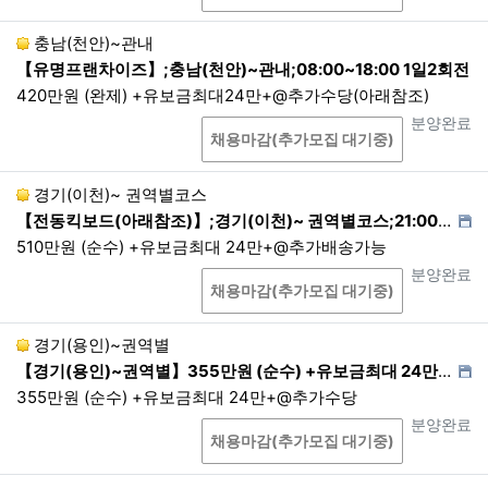
표시/광고에 관한 기록 : 6개월
컴퓨터통신 또는 인터넷 접속자료 : 3개월
충남(천안)~관내
4.
관련 법령에 그 근거가 없더라도, 회사의 중대한 손
【유명프랜차이즈】;충남(천안)~관내;08:00~18:00 1일2회전
실을 예방하거나, 범죄 및 소송 등을 위해 보관해야
420만원 (완제) +유보금최대24만+@추가수당(아래참조)
하는 경우 회사방침에 따라 보관할 수 있습니다. 단
상담
진행상태
분양완료
그 목적을 달성하기 위한 최소한의 기간 및 항목만 보
채용마감(추가모집 대기중)
관합니다.
경기(이천)~ 권역별코스
<보관정보/보존기간>
【전동킥보드(아래참조)】;경기(이천)~ 권역별코스;21:00~03:00
이용약관에 따라 자격이 상실 된 회원정보 :
510만원 (순수) +유보금최대 24만+@추가배송가능
5년
상담
진행상태
분양완료
제4조. 개인정보의 제3자 제공
채용마감(추가모집 대기중)
1.
회사는 이용자의 개인정보를 원칙적으로 외부에 제
경기(용인)~권역별
공하지 않습니다. 다만, 아래 각 호와 같이 법률에 특
【경기(용인)~권역별】355만원 (순수) +유보금최대 24만+@추가수당,친환경새벽배송 물품(박스포장),01:30~06:00 현지퇴근
별한 규정이 있는 경우나 법령상 의무를 준수하기 위
355만원 (순수) +유보금최대 24만+@추가수당
해 불가피한 경우에는 예외로 합니다. 회사는 개인정
상담
진행상태
분양완료
보를 목적 외로 제3자에게 제공할 때에는 개인정보를
채용마감(추가모집 대기중)
제공받는 자가 개인정보를 안전하게 처리하도록 이용
목적, 이용방법 등에 일정한 제한을 가하거나 안정성