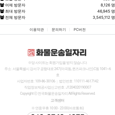
어제 방문자
8,126 명
③
회사에 개인정보 수집 이용 제공 등의 동
최대 방문자
46,945 명
의를 한 현황
전체 방문자
3,545,112 명
3.
이용자가 개인정보의 오류 등에 대한 정정 또는 삭
제를 요구한 경우에는 회사는 정정 또는 삭제를 완료
이용약관
문의하기
PC버전
할 때까지 당해 개인정보를 이용하거나 제공하지 않
습니다.
4.
이용자는 개인정보의 열람 등 청구를 아래의 부서
에 할 수 있습니다. 이용자의 개인정보 열람 등 청구
업무가 신속하게 처리되도록 노력하겠습니다.
※당 사이트는 회원가입을 받지 않습니다.
<개인정보 열람 관련 문의>
주소 : 서울특별시 강서구 공항대로 247 (마곡동, 퀸즈파크나인) C동 1041~6
담당부서
고객센터
호
대표번호
010-8749-1375
사업자번호 : 109-86-30106
법인번호 : 110111-4617142
직업정보제공사업신고번호 : J1204020190007
이메일
{{4}}
Copyright ⓒ 전국화물운송일자리 All Rights Reserved.
개인정보 열람 관련 문의 내용표
고객센터
※ 연중무휴 10:00 - 23:00(바로통화)
제7조. 개인정보 자동 수집 장치의 설