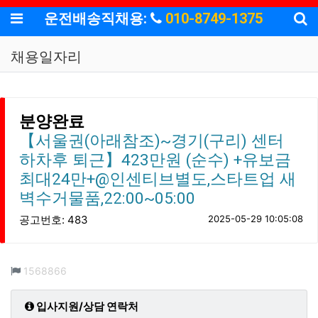
기
메뉴
운전배송직채용:
010-8749-1375
채용일자리
분양완료
【서울권(아래참조)~경기(구리) 센터
하차후 퇴근】423만원 (순수) +유보금
최대24만+@인센티브별도,스타트업 새
벽수거물품,22:00~05:00
공고번호: 483
2025-05-29 10:05:08
컨텐츠 정보
조회
1568866
입사지원/상담 연락처