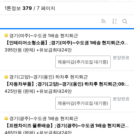
③ 기타
1톤정보
379
/ 7 페이지
부가서비스 및 맞춤서비스 이용 시 또는 이벤
트 응모과정에서 회원가입 시 수집하지 않았던
RSS
게시물 
개인정보를 추가로 수집할 때에 회사는 해당
게시
항목을 이용자들에게 고지하고 별도로 동의를
경기(여주)~수도권 1배송 현지퇴근
받아 업무를 처리합니다.
【인테리어소형소품】;경기(여주)~수도권 1배송 현지퇴근;08:30~16:30 1배송 현지퇴근
395만원 (완제) +유보금최대24만
개인정보의 수집방법
상담
진행상태
분양완료
채용마감(추가모집 대기중)
홈페이지, 상담게시판을 통한 회원가입 등 온라인
상에서의 수집, 전화, 회사 내에서의 서면 양식 신
경기(고양)~경기(용인) 하차후 현지퇴근
청서 등을 통한 오프라인에서의 수집, 이메일, 이
【자동차부품】;경기(고양)~경기(용인) 하차후 현지퇴근;08:00~16:30 1배송 현지퇴근
벤트 응모 등을 통한 수집
425만원 (완제) +유보금최대24만
본인확인기관 또는 제휴사로부터 제공 등
상담
진행상태
분양완료
생성정보 수집 툴을 통한 수집
채용마감(추가모집 대기중)
경기(광주)~수도권 1배송 현지퇴근
제3조. 개인정보의 보유 및 이용 기간
【프랜차이즈 물류배송】;경기(광주)~수도권 1배송 현지퇴근;24:00~07:00 1배송 현지퇴근
1.
회사는 이용자로부터 개인정보 수집 시에, 동의 받
465만원 (완제) +유보금최대24만