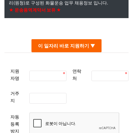
리(원청)로 구성된 화물운송 업무 채용정보 입니다.
★ 운송용역계약서 보유 ★
본문
이 일자리 바로 지원하기 ▼
지원
연락
자명
처
거주
지
자동
등록
방지