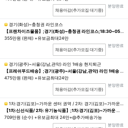
은 기간 내에서 개인정보를 보유 및 이용합니다. 다
상담
진행상태
분양완료
만, 관계 법령의 규정에 따라 보존할 필요성이 있는
채용마감(추가모집 대기중)
경우에는 관계법령에 따라 보존합니다.
2.
회원의 경우 개인정보의 보유 및 이용 기간은 서비
경기(화성)~충청권 라인코스
스 이용계약 체결시(회원가입시)부터 서비스 이용계
【프랜차이즈물품】;경기(화성)~충청권 라인코스;18:30~05:00 현지퇴근
약 해지(탈퇴신청, 직권탈퇴 포함)까지 입니다. 회사
355만원 (완제) +유보금최대24만
는 다른 법령에서 별도의 기간을 정하고 있거나 고객
상담
진행상태
분양완료
의 요청이 있는 경우를 제외하면, 법령에서 정의하는
채용마감(추가모집 대기중)
기간(1년) 동안 재이용하지 아니하는 회원의 개인정
보를 파기합니다. 단, 기간 만료 30일 전까지 개인정
경기(광주)~서울(강남,관악) 라인 1배송 현지퇴근
보가 파기되는 사실과 기간 만료일 및 해당 개인정보
【프레쉬푸드배송】;경기(광주)~서울(강남,관악) 라인 1배송 현지퇴근;24:00~07:00 1배송 현지퇴근
의 항목을 이메일·전화 또는 이와 유사한 방법 중 어
475만원 (완제) +유보금최대24만
느 하나의 방법으로 회원에게 알립니다.
상담
진행상태
분양완료
3.
관련 법령에 의한 개인정보 보유 기간은 다음과 같
채용마감(추가모집 대기중)
습니다.
1차:경기(김포)~가까운 센터 권역 / 2차: 경기(김포)~가까운 센터 권역 현지퇴근
<보관정보/보존기간>
【1차:신선식품/ 2차: 유기농식품】;1차:경기(김포)~가까운 센터 권역 / 2차: 경기(김포)~가까운 센터 권역 현지퇴근;1차 :18:00~24:00 / 2차:01:00~06:0…
표시/광고에 관한 기록 : 6개월
컴퓨터통신 또는 인터넷 접속자료 : 3개월
709만원 (순수) +유보금최대 24만+@추가배송가능
상담
진행상태
분양완료
4.
관련 법령에 그 근거가 없더라도, 회사의 중대한 손