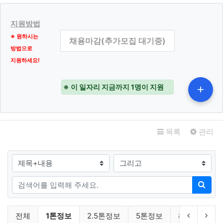
인증, 기타 입력 등 목적
마케팅 및 광고에의 활용
신규 서비스 개발 및 맞춤 서비스 제공, 이벤트 및 광고성 정
지원방법
보 제공 및 참여기회 제공, 인구통계학적 특성에 따른 서비
※ 원하시는
채용마감(추가모집 대기중)
스 제공 및 광고 게재, 서비스의 유효성 확인, 접속빈도 파악
방법으로
또는 회원의 서비스 이용에 대한 통계 등 목적
지원하세요!
제2조. 수집하는 개인정보의 항목 및
※ 이 일자리 지금까지 1명이 지원
+
수집 방법
수집하는 개인정보의 항목
관련자료
① 폼메일 문의
목록
관리
[필수항목] 이름, 이메일, 휴대전화번호
검색대상
② 서비스 이용 또는 업무처리과정에서 자동으로 생성되어
수집되는 정보
검색어
[필수항목] 접속 IP 정보, 쿠키(Cookie), 서비스 이용 기
검색
록, 접속 로그
[선택항목] 고객만족도 설문조사에 의한 항목별 응답기
채용일자리 분류 목록
현재 분류
이전 분류
다음
전체
1톤정보
2.5톤정보
5톤정보
8톤이상
록