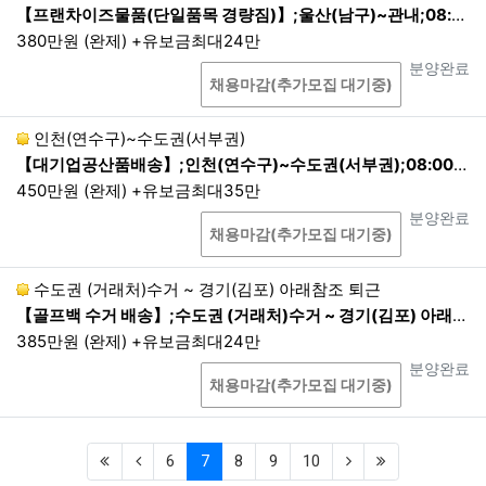
【프랜차이즈물품(단일품목 경량짐)】;울산(남구)~관내;08:00~16(17):00
청 가능하며, 동의 철회 시 즉시 폐기됩니다.
380만원 (완제) +유보금최대24만
제5조. 개인정보의 파기 절차 및 방법
상담
진행상태
분양완료
채용마감(추가모집 대기중)
회사는 개인정보의 수집 및 이용목적이 달성되거나 보유기간
만료 시 해당 개인정보를 파기합니다. 파기절차 및 방법은 다음
인천(연수구)~수도권(서부권)
과 같습니다. 단, 다른 법령에 의하여 해당 개인정보를 보존하
【대기업공산품배송】;인천(연수구)~수도권(서부권);08:00~17:00 현지퇴근
여야 하는 경우는 예외로 합니다.
450만원 (완제) +유보금최대35만
파기절차
상담
진행상태
분양완료
이용자가 입력한 정보는 목적 달성 후 별도의 데이터베이스
채용마감(추가모집 대기중)
에 옮겨져(종이의 경우 별도의 서류) 내부 방침 및 기타 관련
법령에 따라 일정기간 저장된 후 혹은 즉시 파기됩니다. 이
수도권 (거래처)수거 ~ 경기(김포) 아래참조 퇴근
때, 데이터베이스로 옮겨진 개인정보는 법령에 의한 경우가
【골프백 수거 배송】;수도권 (거래처)수거 ~ 경기(김포) 아래참조 퇴근;06:00~14:00 1회전 퇴근
아니고서는 다른 목적으로 이용되지 않습니다.
385만원 (완제) +유보금최대24만
파기기한
이용자의 개인정보는 해당 보유기간이 경과된 경우에는 보
상담
진행상태
분양완료
채용마감(추가모집 대기중)
유기간의 종료일로부터 5영업일 이내에, 개인정보의 처리
목적 달성, 해당 서비스의 폐지, 사업의 종료 등 그 개인정보
가 불필요하게 되었을 때에는 개인정보의 처리가 불필요한
(first)
(previous)
(current)
(next)
(last)
6
7
8
9
10
것으로 인정되는 날로부터 5영업일 이내에 그 개인정보를
파기합니다. 만14세 미만 아동에 대한 법정대리인의 거부가