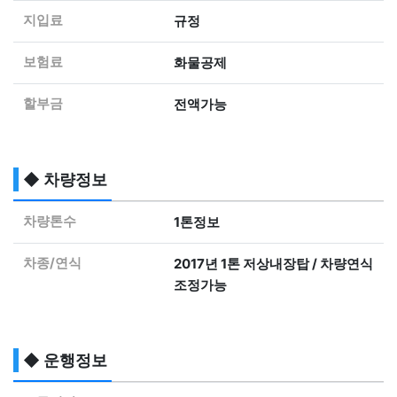
지입료
규정
보험료
화물공제
할부금
전액가능
◆ 차량정보
차량톤수
1톤정보
차종/연식
2017년 1톤 저상내장탑 / 차량연식
조정가능
◆ 운행정보