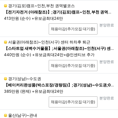
②
정보통신망법, 전기통신사업법, 신용정
경기(김포)캠프~인천,부천 권역별코스
보의 이용 및 보호에 관한 법률 등에서의 다
【전기자전거 (아래참조)】;경기(김포)캠프~인천,부천 권역별코스;10:00~17:00
른 법령에 근거규정이 있는 경우
413만원 (순수) +유보금최대24만
③
통계 작성, 학술연구, 시장 조사, 정보 제
상담
진행상태
분양완료
공 및 공지 안내 메일 발송의 경우로서 특정
채용마감(추가모집 대기중)
개인을 식별할 수 없는 형태로 제공되는 경
우
서울권(아래참조)~인천(서구) 센터 하차후 퇴근
④
정보주체 또는 그 법정대리인이 의사표
【스타트업 새벽수거물품】;서울권(아래참조)~인천(서구) 센터 하차후 퇴근;22:00~05:00
시를 할 수 없는 상태에 있거나 주소불명 등
440만원 (순수) +유보금최대24만+@인센티브 추가
으로 사전동의를 받을 수 없는 경우로서 정
상담
진행상태
분양완료
보주체 또는 제3자의 급박한 생명, 신체, 재
채용마감(추가모집 대기중)
산의 이익을 위해 필요한 경우
⑤
범죄의 수사와 공소제기 및 유지, 법원의
경기(성남)~수도권
재판업무 및 형 집행을 위해 필요한 경우로
【베이커리완성품(박스포장/경량짐)】;경기(성남)~수도권;07:00~12:00 현지퇴근
서 적법한 절차를 거친 경우
385만원 (완제) +유보금최대24만
상담
진행상태
2.
제3자 제공기관이 발생 할 경우 별도 동의를 통해
분양완료
채용마감(추가모집 대기중)
진행됩니다.
3.
제3자 제공동의 철회는 서울밝은세상안과(02-344
울산(남구)~관내
3-0880), 부산밝은세상안과(051-805-1100)으로 요