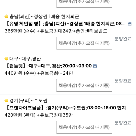
채용마감(추가모집 대기중)
실을 예방하거나, 범죄 및 소송 등을 위해 보관해야
하는 경우 회사방침에 따라 보관할 수 있습니다. 단
충남(괴산)~경상권 1배송 현지퇴근
그 목적을 달성하기 위한 최소한의 기간 및 항목만 보
【유명 체인점 빵】;충남(괴산)~경상권 1배송 현지퇴근;08:00~21:00 1배송 현지퇴근
관합니다.
366만원 (순수) +유보금최대24만+@인센티브별도
<보관정보/보존기간>
상담
진행상태
분양완료
채용마감(추가모집 대기중)
이용약관에 따라 자격이 상실 된 회원정보 :
5년
대구~대구,경산
제4조. 개인정보의 제3자 제공
【런들렛】;대구~대구,경산;20:00~03:00
440만원 (순수) +유보금최대24만
1.
회사는 이용자의 개인정보를 원칙적으로 외부에 제
상담
진행상태
공하지 않습니다. 다만, 아래 각 호와 같이 법률에 특
분양완료
채용마감(추가모집 대기중)
별한 규정이 있는 경우나 법령상 의무를 준수하기 위
해 불가피한 경우에는 예외로 합니다. 회사는 개인정
경기(구리)~수도권
보를 목적 외로 제3자에게 제공할 때에는 개인정보를
제공받는 자가 개인정보를 안전하게 처리하도록 이용
【프랜차이즈물품】;경기(구리)~수도권;08:00~16:00 현지퇴근
목적, 이용방법 등에 일정한 제한을 가하거나 안정성
420만원 (완제) +유보금최대35만
확보를 위해 필요한 조치를 마련하도록 요청합니다.
상담
진행상태
분양완료
채용마감(추가모집 대기중)
①
이용자들이 사전에 동의한 경우