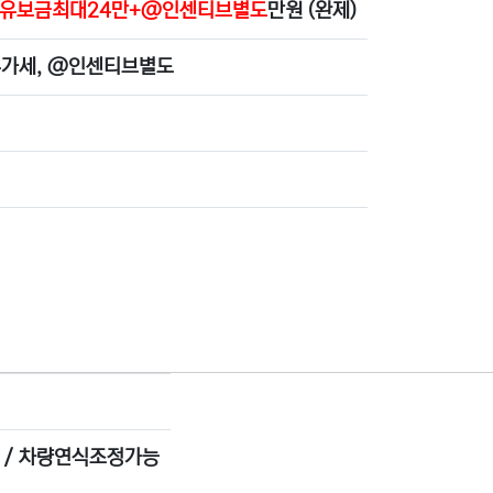
) +유보금최대24만+@인센티브별도
만원 (완제)
부가세, @인센티브별도
탑 / 차량연식조정가능