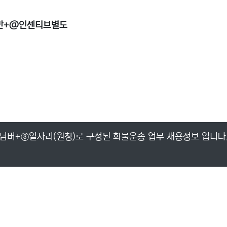
24만+@인센티브별도
넘버+③일자리(원청)로 구성된 화물운송 업무 채용정보 입니다