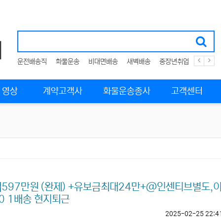
운전배송직
화물운송
비대면배송
새벽배송
중장년취업
여성취
영상
계약고객사
화물운송종사
고객센터
】597만원 (완제) +유보금최대24만+@인센티브별도,
00 1배송 현지퇴근
2025-02-25 22:4