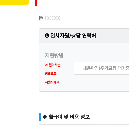
컨텐츠 정보
조회
1830886
입사지원/상담 연락처
지원방법
※ 원하시는
채용마감(추가모집 대기중
방법으로
지원하세요!
◆ 월급여 및 비용 정보