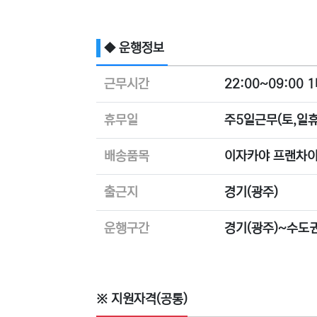
◆ 운행정보
근무시간
22:00~09:00
휴무일
주5일근무(토,일휴
배송품목
이자카야 프랜차이
출근지
경기(광주)
운행구간
경기(광주)~수도
※ 지원자격(공통)