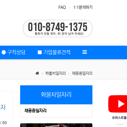
FAQ
1:1문의하기
업
마트배송
● 구직상담
■ 기업물류견적
화물차일자리
채용중일자리
화물차일자리
이자
채용중일자리
1:50