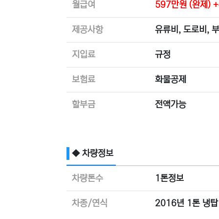
월급여
597만원 (완제
제공사항
유류비, 도로비, 
지입료
규정
보험료
화물공제
할부금
전액가능
◆ 차량정보
차량톤수
1톤정보
차종/연식
2016년 1톤 냉