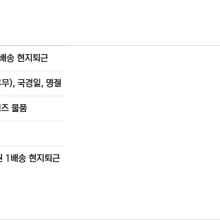
 1배송 현지퇴근
무), 국경일, 명절
즈 물품
권 1배송 현지퇴근