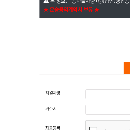
본 정보는 ①화물차량+②(법인)영업용
★ 운송용역계약서 보유 ★
본문
지원자명
거주지
자동등록