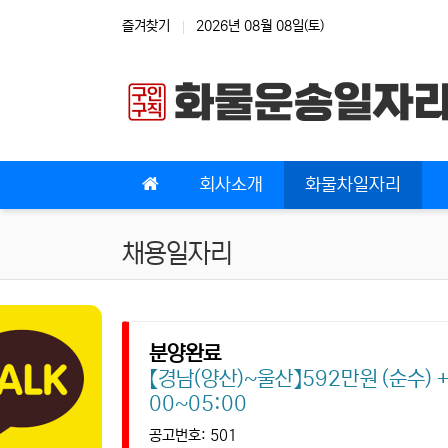
상단 네비
즐겨찾기
2026년 08월 08일(토)
메인 메뉴
회사소개
화물차일자리
채용일자리
분양완료
【경남(양산)~울산】592만원 (순수)
00~05:00
공고번호: 501