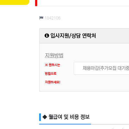
컨텐츠 정보
조회
1842106
입사지원/상담 연락처
지원방법
※ 원하시는
채용마감(추가모집 대기중
방법으로
지원하세요!
◆ 월급여 및 비용 정보