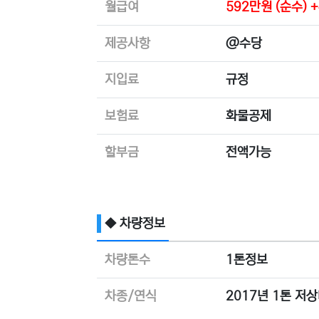
월급여
592만원 (순수)
제공사항
@수당
지입료
규정
보험료
화물공제
할부금
전액가능
◆ 차량정보
차량톤수
1톤정보
차종/연식
2017년 1톤 저