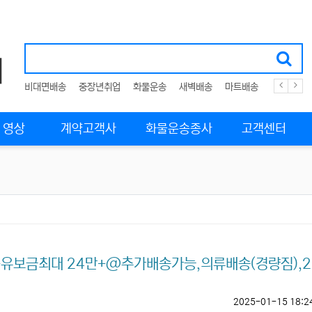
비대면배송
중장년취업
화물운송
새벽배송
마트배송
운전배송
영상
계약고객사
화물운송종사
고객센터
 +유보금최대 24만+@추가배송가능,의류배송(경량짐),2
2025-01-15 18:2