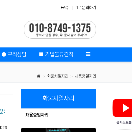
FAQ
1:1문의하기
직
여성취업
● 구직상담
■ 기업물류견적
화물차일자리
채용중일자리
화물차일자리
2:
채용중일자리
4:23