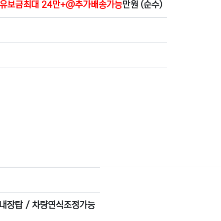
 +유보금최대 24만+@추가배송가능
만원 (순수)
상내장탑 / 차량연식조정가능