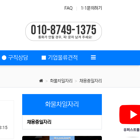
FAQ
1:1문의하기
비대면배송
● 구직상담
■ 기업물류견적
화물차일자리
채용중일자리
화물차일자리
채용중일자리
0:15