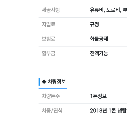
제공사항
유류비, 도로비, 
지입료
규정
보험료
화물공제
할부금
전액가능
◆ 차량정보
차량톤수
1톤정보
차종/연식
2018년 1톤 냉