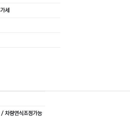
부가세
탑 / 차량연식조정가능