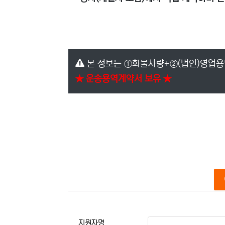
본 정보는 ①화물차량+②(법인)영업용
★ 운송용역계약서 보유 ★
본문
지원자명