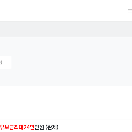
)
 +유보금최대24만
만원 (완제)