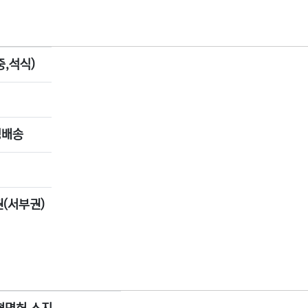
중,석식)
링배송
(서부권)