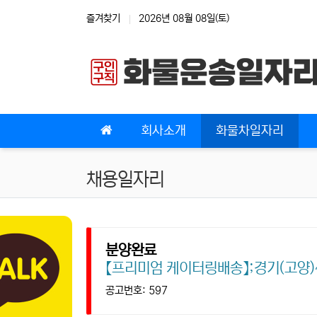
상단 네비
즐겨찾기
2026년 08월 08일(토)
메인 메뉴
회사소개
화물차일자리
채용일자리
분양완료
【프리미엄 케이터링배송】;경기(고양)~수
공고번호: 597