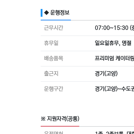
◆ 운행정보
근무시간
07:00~15:30 (
휴무일
일요일휴무, 명절
배송품목
프리미엄 케이터
출근지
경기(고양)
운행구간
경기(고양)~수도권
※ 지원자격(공통)