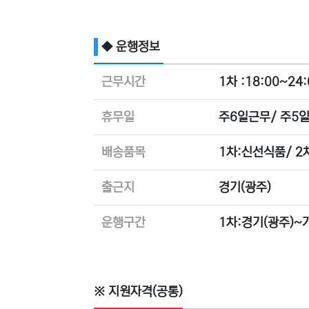
◆ 운행정보
근무시간
1차 :18:00~24
휴무일
주6일근무/ 주5
배송품목
1차:신선식품/ 2
출근지
경기(광주)
운행구간
1차:경기(광주)~
※ 지원자격(공통)