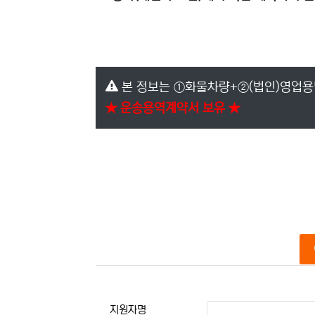
본 정보는 ①화물차량+②(법인)영업용
★ 운송용역계약서 보유 ★
본문
지원자명