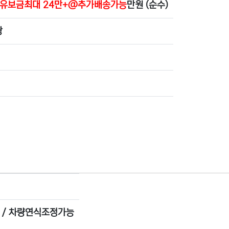
 +유보금최대 24만+@추가배송가능
만원 (순수)
당
탑 / 차량연식조정가능