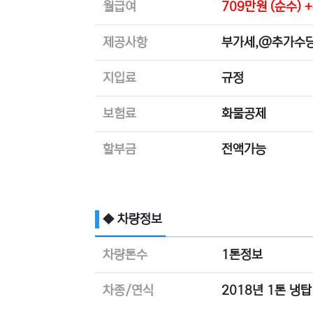
월급여
709만원 (순수)
제공사항
부가세,@추가수
지입료
규정
보험료
화물공제
할부금
전액가능
◆ 차량정보
차량톤수
1톤정보
차종/연식
2018년 1톤 냉