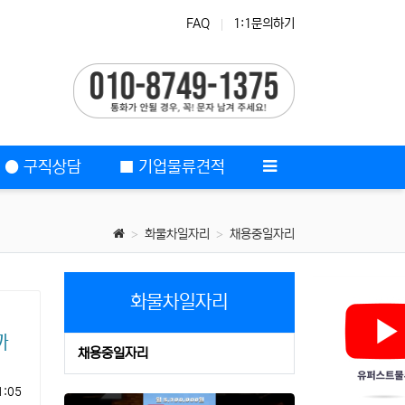
FAQ
1:1문의하기
중장년취업
● 구직상담
■ 기업물류견적
화물차일자리
채용중일자리
화물차일자리
까
채용중일자리
1:05