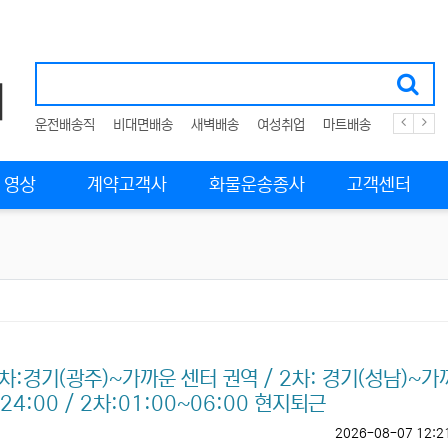
운전배송직
비대면배송
새벽배송
여성취업
마트배송
화물운송
영상
계약고객사
화물운송종사
고객센터
차:경기(광주)~가까운 센터 권역 / 2차: 경기(성남)~가
24:00 / 2차:01:00~06:00 현지퇴근
2026-08-07 12:2