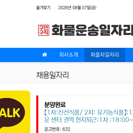
상단 네비
즐겨찾기
2026년 08월 07일(금)
메인 메뉴
회사소개
화물차일자리
채용일자리
분양완료
【1차:신선식품/ 2차: 유기농식품】;1
운 센터 권역 현지퇴근;1차 :18:00~
공고번호: 632