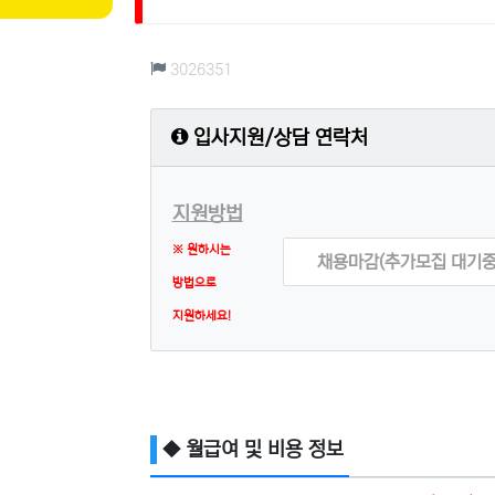
컨텐츠 정보
조회
3026351
입사지원/상담 연락처
지원방법
※ 원하시는
채용마감(추가모집 대기중
방법으로
지원하세요!
◆ 월급여 및 비용 정보